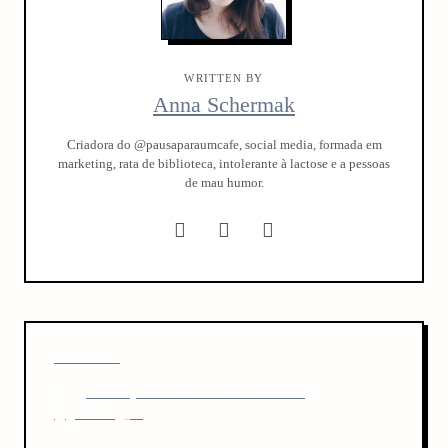
WRITTEN BY
Anna Schermak
Criadora do @pausaparaumcafe, social media, formada em
marketing, rata de biblioteca, intolerante à lactose e a pessoas
de mau humor.
P
P
PREVIOUS
o
r
[Resenha] Revivente de Ken Grimwood|
s
e
@gutenberg_ed
v
t
i