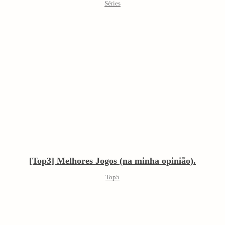
Séries
[Top3] Melhores Jogos (na minha opinião).
Top5