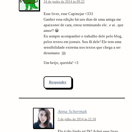
24 de junho de 2014 às 09:22
Esse livro, esse Capinejar <333
Ganhei essa edição há uns dias de uma amiga me
apaixonei de cara, estou terminando ele.. e ai.. que
amor!! 😀
Eu sempre acompanhei o trabalho dele pelo blog,
pelos textos em jornais. Sou fã dele! Ele tem uma
sensibilidade extrema nos textos que chega a ser
desumano :)))
Um beijo, querida! <3
Responder
Anna Schermak
3 de julho de 2014 às 22:18
Ele é tão lindo né Di? Achei esse livro