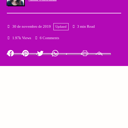
30 de novembro de 2019
3 min Read
Updated
1.97k Views
6 Comments
Facebook
Pinterest
Twitter
Whatsapp
LinkedIn
Print
Email