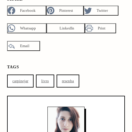
Facebook
Pinterest
Twitter
Whatsapp
LinkedIn
Print
Email
TAGS
carpinejar
livro
resenha