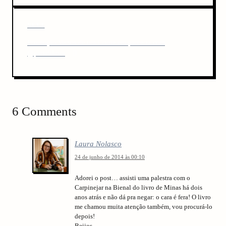
n
o
u
a
N
NEXT
s
v
e
P
Promoção Versos de um Crime em parceria com
x
o
i
@parisfilmes
t
s
P
g
t
o
a
s
t
t
6 Comments
i
o
Laura Nolasco
n
24 de junho de 2014 às 00:10
Adorei o post… assisti uma palestra com o
Carpinejar na Bienal do livro de Minas há dois
arch
anos atrás e não dá pra negar: o cara é fera! O livro
:
me chamou muita atenção também, vou procurá-lo
depois!
Beijos,