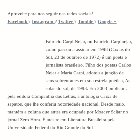
Aproveite para nos seguir nas redes sociais!
Facebook
?
Instagram
?
Twitter
?
Tumblr
?
Google +
Fabrício Carpi Nejar, ou Fabricio Carpinejar,
como passou a assinar em 1998 (Caxias do
Sul, 23 de outubro de 1972) é um poeta e
jornalista brasileiro. Filho dos poetas Carlos
Nejar e Maria Carpi, adotou a junção de
seus sobrenomes em sua estréia poética, As
solas do sol, de 1998. Em 2003 publicou,
pela editora Companhia das Letras, a antologia Caixa de
sapatos, que lhe conferiu notoriedade nacional. Desde maio,
mantém a coluna que antes era ocupada por Moacyr Scliar no
jornal Zero Hora. É mestre em Literatura Brasileira pela
Universidade Federal do Rio Grande do Sul