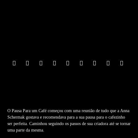
F
o
o
t
e
r
M
e
n
u
O Pausa Para um Café começou com uma reunião de tudo que a Anna
Schermak gostava e recomendava para a sua pausa para o cafezinho
ser perfeita. Caminhou seguindo os passos de sua criadora até se tornar
uma parte da mesma.