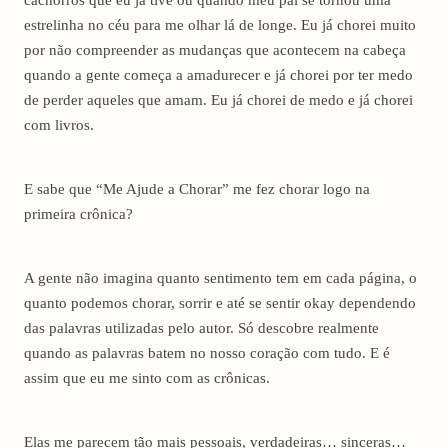
cachorros que eu já tive ou quando meu pai se tornou uma
estrelinha no céu para me olhar lá de longe. Eu já chorei muito
por não compreender as mudanças que acontecem na cabeça
quando a gente começa a amadurecer e já chorei por ter medo
de perder aqueles que amam. Eu já chorei de medo e já chorei
com livros.
E sabe que “Me Ajude a Chorar” me fez chorar logo na
primeira crônica?
A gente não imagina quanto sentimento tem em cada página, o
quanto podemos chorar, sorrir e até se sentir okay dependendo
das palavras utilizadas pelo autor. Só descobre realmente
quando as palavras batem no nosso coração com tudo. E é
assim que eu me sinto com as crônicas.
Elas me parecem tão mais pessoais, verdadeiras… sinceras…