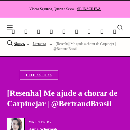
Skip
to
Vídeos Segunda, Quarta e Sexta.
SE INSCREVA
content
Seu
site
sobr
Lite
Home
→
Literatura
→
[Resenha] Me ajude a chorar de Carpinejar |
Search
e
@BertrandBrasil
RP
LITERATURA
[Resenha] Me ajude a chorar de
Carpinejar | @BertrandBrasil
WRITTEN BY
Anna Schermak