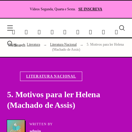
Skip
to
Vídeos Segunda, Quarta e Sexta.
SE INSCREVA
content
Seu
site
sobr
Lite
Home
→
Literatura
→
Literatura Nacional
→
5. Motivos para ler Helena
Search
e
(Machado de Assis)
RP
LITERATURA NACIONAL
5. Motivos para ler Helena
(Machado de Assis)
WRITTEN BY
admin