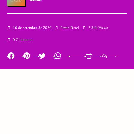
16 de setembro de 2020
2 min Read
2.84k Views
0 Comments
Facebook
Pinterest
Twitter
Whatsapp
LinkedIn
Print
Email