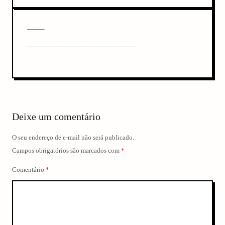
n
o
u
a
N
NEXT
s
v
e
P
Pausa Pro Horror #04 – Resident Evil
x
o
i
t
s
P
g
t
o
a
s
t
t
Deixe um comentário
i
o
O seu endereço de e-mail não será publicado.
n
Campos obrigatórios são marcados com
*
Comentário
*
arch
: