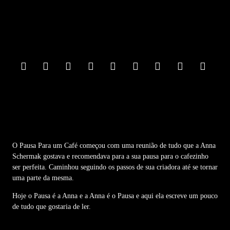
F
o
o
t
e
r
M
e
n
u
O Pausa Para um Café começou com uma reunião de tudo que a Anna
Schermak gostava e recomendava para a sua pausa para o cafezinho
ser perfeita. Caminhou seguindo os passos de sua criadora até se tornar
uma parte da mesma.
Hoje o Pausa é a Anna e a Anna é o Pausa e aqui ela escreve um pouco
de tudo que gostaria de ler.