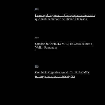
HQ
Cassangel Seguros: HQ independente brasileira
que mistura humor e ocultismo é lançada
HQ
Quadrinho O FILHO MAU, de Carol Sakura e
Walkir Fernandes
HQ
Comissão Organizadora do Troféu HQMIX
prorroga data para as inscrições