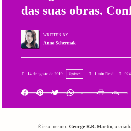
das suas obras. Conf
a
g
r
a
y
WRITTEN BY
t
Anna Schermak
N
i
a
o
v
14 de agosto de 2019
1 min Read
924
Updated
n
i
Facebook
Pinterest
Twitter
Whatsapp
LinkedIn
Print
g
a
É isso mesmo!
George R.R. Martin
, o criad
t