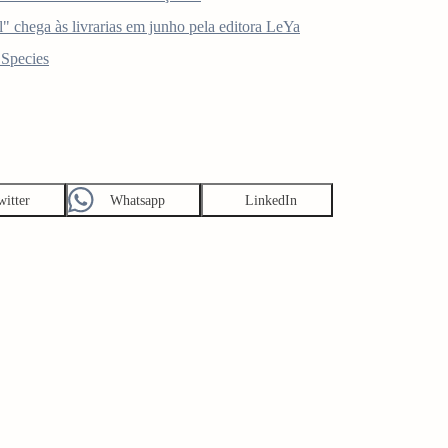
 chega às livrarias em junho pela editora LeYa
 Species
witter
Whatsapp
LinkedIn