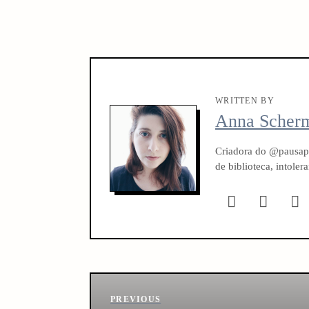
WRITTEN BY
Anna Scher
Criadora do @pausapa
de biblioteca, intole
P
Previous
PREVIOUS