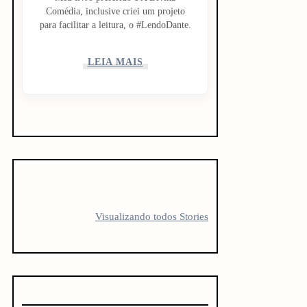
Comédia, inclusive criei um projeto
para facilitar a leitura, o #LendoDante.
LEIA MAIS
5 LIVROS PARA
5 LIVROS QUE
10 livro
FICAR
TODO
antes d
Visualizando todos Stories
OBCECADO
CREATOR
vestibu
DEVERIA LER