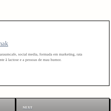
mak
raumcafe, social media, formada em marketing, rata
rante à lactose e a pessoas de mau humor.
Next
NEXT