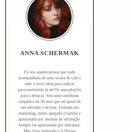
i
d
e
b
ANNA SCHERMAK
a
r
Eu sou aquela pessoa que anda
acompanhada de uma xícara de café e
sabe o livro ideal para indicar
(provavelmente já até fiz uma playlist
para a leitura). Sou uma curitibana
simpática de 30 anos que até gosta de
um solzinho e de mar, formada em
marketing, muito apegada à família e
apaixonada por animais de estimação.
Sempre fui apaixonada por literatura.
Meu livro preferido é A Divina