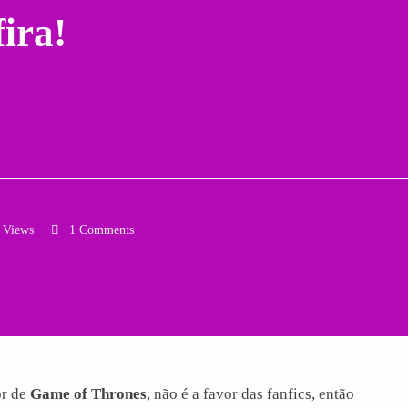
ira!
 Views
1 Comments
Email
or de
Game of Thrones
, não é a favor das fanfics, então