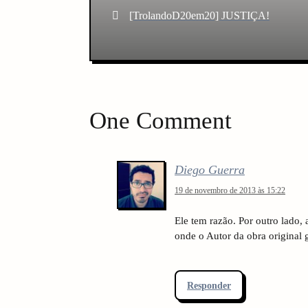
o
Post
[TrolandoD20em20] JUSTIÇA!
s
t
n
One Comment
a
v
Diego Guerra
i
19 de novembro de 2013 às 15:22
g
Ele tem razão. Por outro lado
onde o Autor da obra original 
a
t
Responder