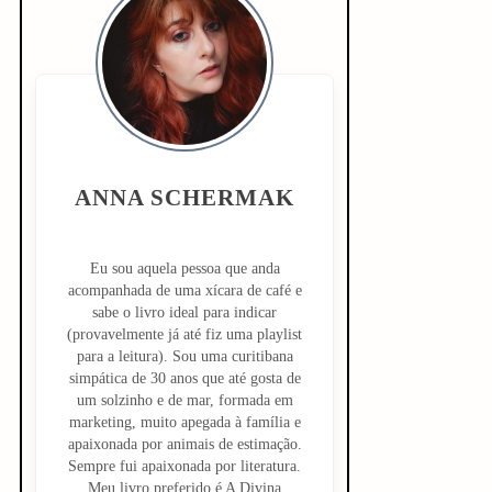
i
d
e
b
ANNA SCHERMAK
a
r
Eu sou aquela pessoa que anda
acompanhada de uma xícara de café e
sabe o livro ideal para indicar
(provavelmente já até fiz uma playlist
para a leitura). Sou uma curitibana
simpática de 30 anos que até gosta de
um solzinho e de mar, formada em
marketing, muito apegada à família e
apaixonada por animais de estimação.
Sempre fui apaixonada por literatura.
Meu livro preferido é A Divina