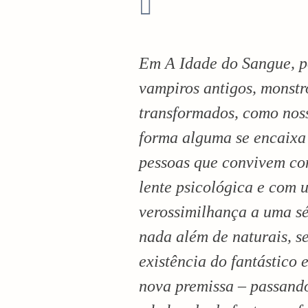
i
o
Em A Idade do Sangue, 
n
vampiros antigos, monstr
transformados, como nos
forma alguma se encaixa 
pessoas que convivem com
lente psicológica e com 
verossimilhança a uma sé
nada além de naturais, se
existência do fantástico 
nova premissa – passando