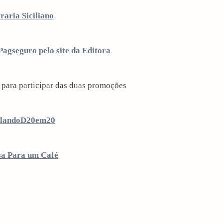
raria Siciliano
agseguro pelo site da Editora
 para participar das duas promoções
olandoD20em20
sa Para um Café