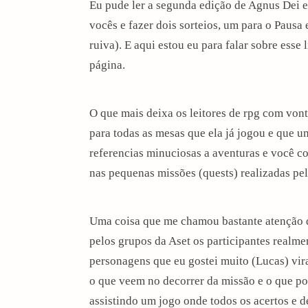
Eu pude ler a segunda edição de Agnus Dei en
vocês e fazer dois sorteios, um para o Paus
ruiva). E aqui estou eu para falar sobre esse
página.
O que mais deixa os leitores de rpg com vonta
para todas as mesas que ela já jogou e que um
referencias minuciosas a aventuras e você c
nas pequenas missões (quests) realizadas pe
Uma coisa que me chamou bastante atenção d
pelos grupos da Aset os participantes realm
personagens que eu gostei muito (Lucas) vi
arch
:
o que veem no decorrer da missão e o que po
assistindo um jogo onde todos os acertos e d