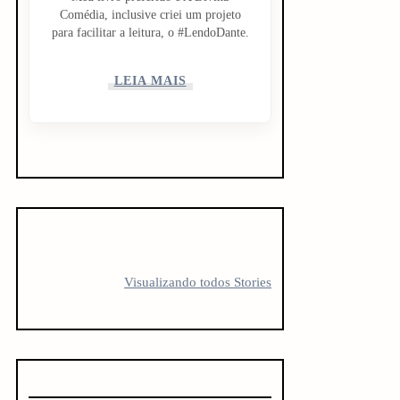
Comédia, inclusive criei um projeto
para facilitar a leitura, o #LendoDante.
LEIA MAIS
5 LIVROS PARA
5 LIVROS QUE
10 livro
FICAR
TODO
antes d
Visualizando todos Stories
OBCECADO
CREATOR
vestibu
DEVERIA LER