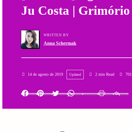
Ju Costa | Grimório
a
g
r
a
y
WRITTEN BY
t
Anna Schermak
N
i
a
o
v
14 de agosto de 2019
2 min Read
701
Updated
n
i
Facebook
Pinterest
Twitter
Whatsapp
LinkedIn
Print
g
a
t