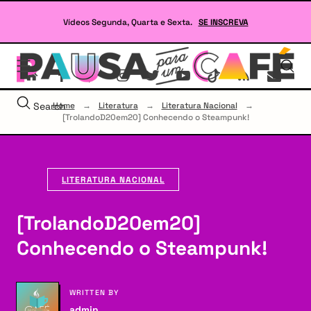
Skip
to
Vídeos Segunda, Quarta e Sexta.
SE INSCREVA
content
Se
site
sob
Lit
Search
Home
→
Literatura
→
Literatura Nacional
→
e
[TrolandoD20em20] Conhecendo o Steampunk!
RP
LITERATURA NACIONAL
[TrolandoD20em20]
Conhecendo o Steampunk!
WRITTEN BY
admin