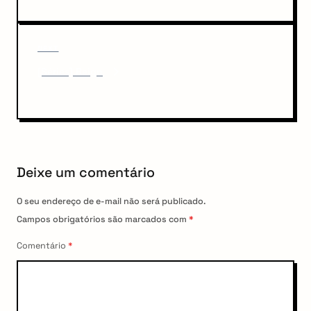
t
i
n
o
u
a
N
NEXT
s
v
e
P
[Séries] Reign
x
o
i
t
s
P
g
t
o
a
s
t
t
Deixe um comentário
i
o
O seu endereço de e-mail não será publicado.
n
Campos obrigatórios são marcados com
*
Comentário
*