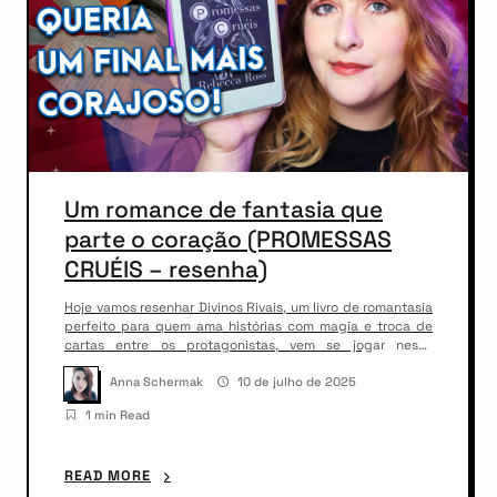
Um romance de fantasia que
parte o coração (PROMESSAS
CRUÉIS – resenha)
Hoje vamos resenhar Divinos Rivais, um livro de romantasia
perfeito para quem ama histórias com magia e troca de
cartas entre os protagonistas, vem se jogar nesse
romance da Rebecca Ross! Compra o livro aqui:
https://amzn.to/45f53oF
Anna Schermak
10 de julho de 2025
1 min Read
READ MORE