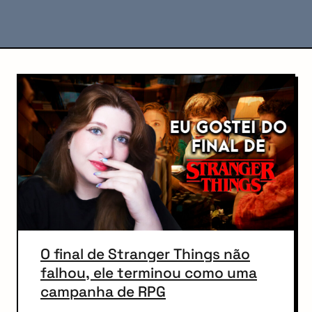
C
o
n
t
e
n
t
O final de Stranger Things não
falhou, ele terminou como uma
campanha de RPG