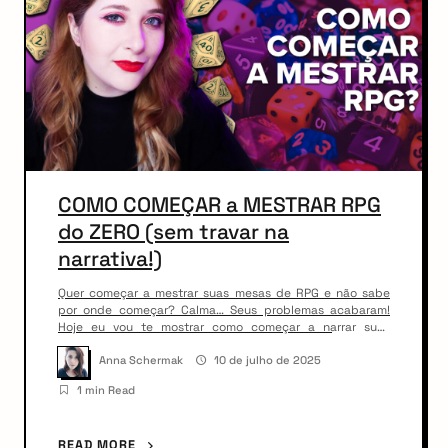
COMO COMEÇAR a MESTRAR RPG
do ZERO (sem travar na
narrativa!)
Quer começar a mestrar suas mesas de RPG e não sabe
por onde começar? Calma… Seus problemas acabaram!
Hoje eu vou te mostrar como começar a narrar suas
aventuras de rpg para o seu grupo! BAIXE
CRITICAL&CARDS:
Anna Schermak
10 de julho de 2025
https://play.google.com/store/apps/details?
1 min Read
id=com.kithgames.criticalcard&hl=pt_BR Conheça MOTIM:
https://youtu.be/IeU2AX7rMDk
READ MORE