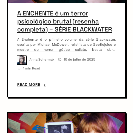
A ENCHENTE é um terror
psicológico brutal (resenha
completa) – SÉRIE BLACKWATER
A Enchente é o primeiro volume da série Blackwater,
escrita por Michael McDowell, roteirista de Beetlejuice e
mestre do horror gótico sulista. Nesta obra,
acompanhamos a chegada da misteriosa Elinor Dammert à
arch
cidade de Perdido, logo após uma enchente devastadora.
Anna Schermak
10 de julho de 2025
:
Mistério, segredos de família e uma presença sombria
1 min Read
marcam o início dessa saga envolvente e […]
READ MORE