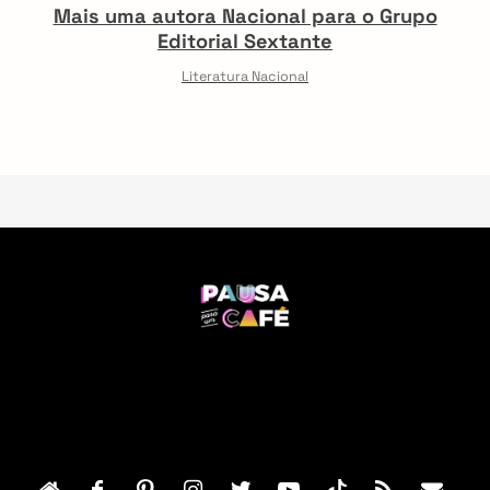
Mais uma autora Nacional para o Grupo
Editorial Sextante
Literatura Nacional
F
o
o
t
e