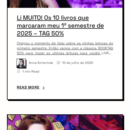
Li MUITO! Os 10 livros que
marcaram meu 1º semestre de
2025 – TAG 50%
Chegou o momento de falar sobre as minhas leituras do
primeiro semestre. Então vamos com a clássica BOOKTAG
50% para trazer as ultimas leituras para vocês! LIVROS
CITADOS: Inútil Magia: Letra e Poesia:
https://amzn.to/4kloRdX O Último Desejo:
Anna Schermak
10 de julho de 2025
https://amzn.to/4krDH2q Os Meus Dias na Livraria Morisaki:
1 min Read
https://amzn.to/44gXCwn Tempestade de ônix:
https://amzn.to/46sQUoh Noiva: https://amzn.to/3IcvMIW O
príncipe cruel: https://amzn.to/4ldacT5 […]
READ MORE