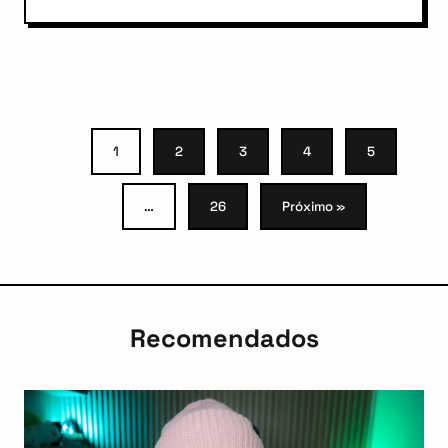
1
2
3
4
5
…
26
Próximo »
Recomendados