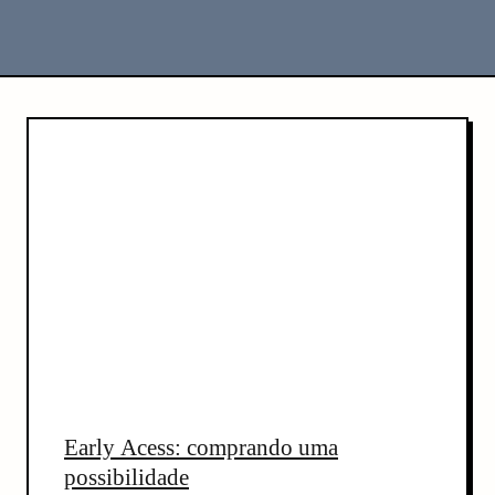
C
o
n
t
e
n
t
Early Acess: comprando uma
possibilidade