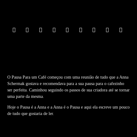
F
o
o
t
e
r
M
e
n
u
O Pausa Para um Café começou com uma reunião de tudo que a Anna
Schermak gostava e recomendava para a sua pausa para o cafezinho
ser perfeita. Caminhou seguindo os passos de sua criadora até se tornar
uma parte da mesma.
Hoje o Pausa é a Anna e a Anna é o Pausa e aqui ela escreve um pouco
de tudo que gostaria de ler.