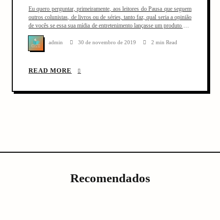
Eu quero perguntar, primeiramente, aos leitores do Pausa que seguem
outros colunistas, de livros ou de séries, tanto faz, qual seria a opinião
de vocês se essa sua mídia de entretenimento lançasse um produto que
ainda não foi terminado, com a desculpa de que você pode ajudar os
criadores desse conteúdo a terminar o projeto. […]
admin
30 de novembro de 2019
2 min Read
READ MORE
Recomendados