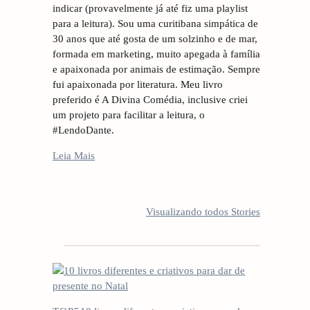
indicar (provavelmente já até fiz uma playlist
r
para a leitura). Sou uma curitibana simpática de
30 anos que até gosta de um solzinho e de mar,
formada em marketing, muito apegada à família
e apaixonada por animais de estimação. Sempre
fui apaixonada por literatura. Meu livro
preferido é A Divina Comédia, inclusive criei
um projeto para facilitar a leitura, o
#LendoDante.
Leia Mais
5 LIVROS PARA
5 LIVROS QUE
10
FICAR
TODO
an
Visualizando todos Stories
OBCECADO
CREATOR
ve
DEVERIA LER