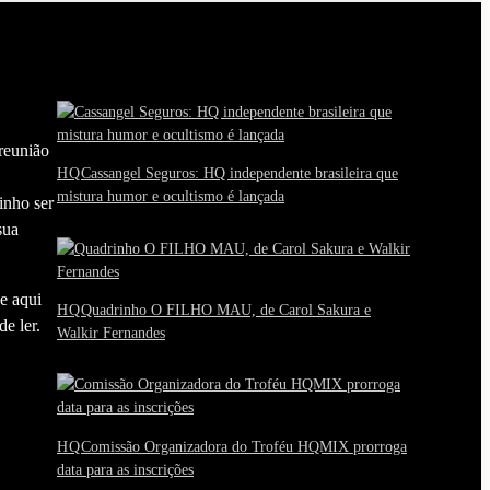
reunião
HQ
Cassangel Seguros: HQ independente brasileira que
mistura humor e ocultismo é lançada
inho ser
sua
e aqui
HQ
Quadrinho O FILHO MAU, de Carol Sakura e
e ler.
Walkir Fernandes
HQ
Comissão Organizadora do Troféu HQMIX prorroga
data para as inscrições