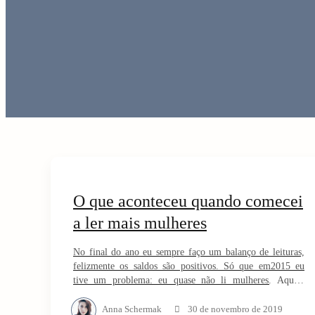
a
g
r
a
y
t
N
i
a
o
C
v
n
o
O que aconteceu quando comecei
i
a ler mais mulheres
n
g
No final do ano eu sempre faço um balanço de leituras,
t
felizmente os saldos são positivos. Só que em2015 eu
a
tive um problema: eu quase não li mulheres. Aquilo
e
mexeu comigo. Eu sempre pegava os livros de autores
t
homens primeiros e de alguma forma bizarra, na minha
Anna Schermak
30 de novembro de 2019