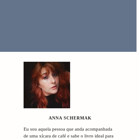
S
i
d
e
ANNA SCHERMAK
b
Eu sou aquela pessoa que anda acompanhada
a
de uma xícara de café e sabe o livro ideal para