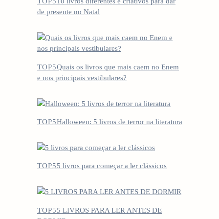
TOP5
10 livros diferentes e criativos para dar
de presente no Natal
TOP5
Quais os livros que mais caem no Enem
e nos principais vestibulares?
TOP5
Halloween: 5 livros de terror na literatura
TOP5
5 livros para começar a ler clássicos
TOP5
5 LIVROS PARA LER ANTES DE