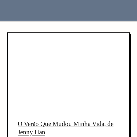
C
o
n
t
e
n
t
O Verão Que Mudou Minha Vida, de
Jenny Han