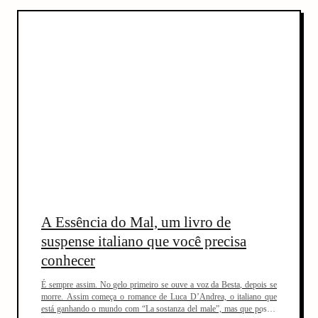
A Essência do Mal, um livro de
suspense italiano que você precisa
conhecer
É sempre assim. No gelo primeiro se ouve a voz da Besta, depois se
morre. Assim começa o romance de Luca D’Andrea, o italiano que
está ganhando o mundo com “La sostanza del male”, mas que possui