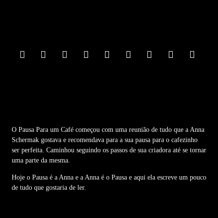
F
o
o
t
e
r
M
e
n
u
O Pausa Para um Café começou com uma reunião de tudo que a Anna
Schermak gostava e recomendava para a sua pausa para o cafezinho
ser perfeita. Caminhou seguindo os passos de sua criadora até se tornar
uma parte da mesma.
Hoje o Pausa é a Anna e a Anna é o Pausa e aqui ela escreve um pouco
de tudo que gostaria de ler.