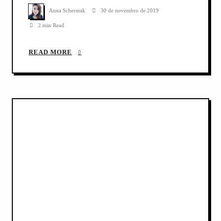
outros livros bem avaliados publicados na Italia. Quando vi que a
Editora Intrínseca lançaria mais um autor italiano […]
Anna Schermak
30 de novembro de 2019
2 min Read
READ MORE