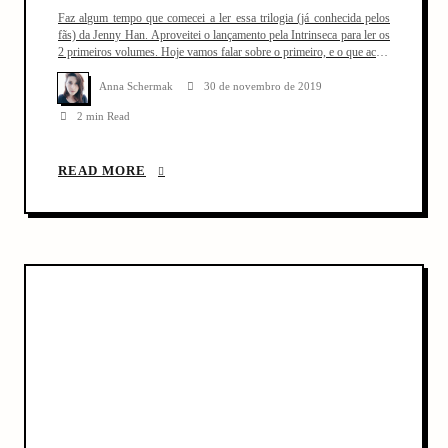
Faz algum tempo que comecei a ler essa trilogia (já conhecida pelos
fãs) da Jenny Han. Aproveitei o lançamento pela Intrinseca para ler os
2 primeiros volumes. Hoje vamos falar sobre o primeiro, e o que achei
dele. Em “O Verão Que Mudou a Minha Vida”, temos a nossa
protagonisca Belly em suas férias de […]
Anna Schermak
30 de novembro de 2019
2 min Read
READ MORE