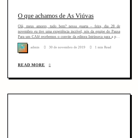
O que achamos de As Viúvas
Olá, meus amores, tudo bem? nessa quarta – feira, dia 28 de
novembro eu tive uma experiência incrível, nós da equipe do Pausa
Para um CAfé recebemos o convite da editora Intrínseca para a pré-
estreia do filme as Viúvas estrelado por Viola Davies. Quando
Verónica Rowlins,( Viola Davies),recebe a notícia de que o marido,
admin
30 de novembro de 2019
1 min Read
[…]
READ MORE