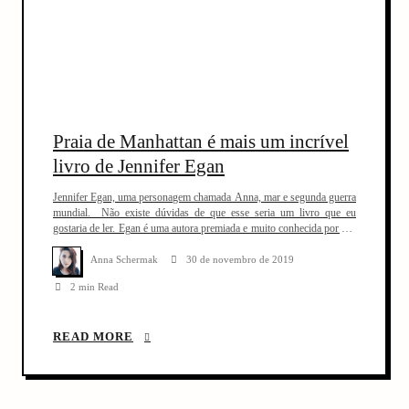
Praia de Manhattan é mais um incrível
livro de Jennifer Egan
Jennifer Egan, uma personagem chamada Anna, mar e segunda guerra
mundial. Não existe dúvidas de que esse seria um livro que eu
gostaria de ler. Egan é uma autora premiada e muito conhecida por sua
escrita apaixonante. Ela é uma das minhas autoras preferidas e eu já
resenhei e falei sobre os livros dela aqui […]
Anna Schermak
30 de novembro de 2019
2 min Read
READ MORE