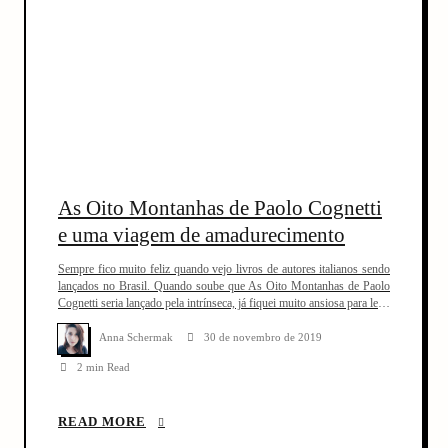
As Oito Montanhas de Paolo Cognetti
e uma viagem de amadurecimento
Sempre fico muito feliz quando vejo livros de autores italianos sendo
lançados no Brasil. Quando soube que As Oito Montanhas de Paolo
Cognetti seria lançado pela intrínseca, já fiquei muito ansiosa para ler e
assim que pude, fiz o pedido do meu exemplar. Antes de As Oito
Montanhas outro livro ganhador do Prêmio Strega que […]
Anna Schermak
30 de novembro de 2019
2 min Read
READ MORE