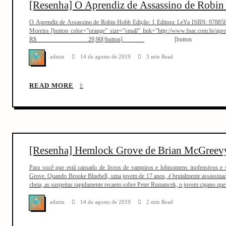
[Resenha] O Aprendiz de Assassino de Robi
O Aprendiz de Assassino de Robin Hobb Edição: 1 Editora: LeYa ISBN: 97885
Moreira [button color=”orange” size=”small” link=”http://www.fnac.com.br/apr
R$ 29,90[/button] [button colo
link=”http://links.lomadee.com/ls/YnlRNTtPbFFRRHdrQzsyNzEwNDAxO
target=”blank” ]Americanas – Por: R$ 33,92[/button
admin
14 de agosto de 2019
3 min Read
link=”http://www.pontofrio.com.br/livros/LivrodeLiteraturaEstrangeira/FiccaoCi
2121389.html” target=”blank” ]Ponto Frio – R$ 23,58[/butto
link=”http://links.lomadee.com/ls/V204RDt0QmYzUmI3VDsyNzEwNDAz
READ MORE
target=”blank” ]Saraiva – Por R$ 35,90[/button] [
link=”http://www.submarino.com.br/produto/113416601/livro-o-aprendiz-de-assa
opn=AFLNOVOSUB&WT.mc_id=aff_afl_giro1afl&WT.mc_ev=Click&franq=AFL-
[Resenha] Hemlock Grove de Brian McGreev
Para você que está cansado de livros de vampiros e lobisomens inofensivos e
Grove. Quando Brooke Bluebell, uma jovem de 17 anos, é brutalmente assassinada
cheia, as suspeitas rapidamente recaem sobre Peter Rumancek, o jovem cigano qu
admin
14 de agosto de 2019
2 min Read