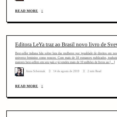
READ MORE
Editora LeYa traz ao Brasil novo livro de Sv
Best-seller italiana fala sobre luta das mulheres por igualdade de direitos em
universo feminino como poucos. Com mais de 18 romances publicados, traduzido
maiores best-sellers em seu país e já vendeu mais de 10 milhões de livros ao […]
Anna Schermak
14 de agosto de 2019
2 min Read
READ MORE