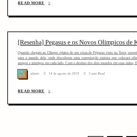
READ MORE
[Resenha] Pegasus e os Novos Olímpicos de K
Quando chegam ao Olimpo relatos de um sósia de Pégasus visto na Terra, suspeit
para o mundo dela, onde descobrem uma conspiração sinistra que colocará ol
amigos e inimigos em cada lado. Com o destino dos dois mundos em suas mãos, E
admin
14 de agosto de 2019
3 min Read
READ MORE