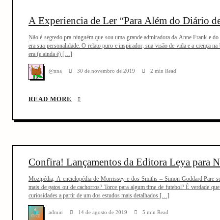
A Experiencia de Ler “Para Além do Diário 
Não é segredo pra ninguém que sou uma grande admiradora da Anne Frank e do se
era sua personalidade. O relato puro e inspirador, sua visão de vida e a crença 
era (e ainda é) […]
@nna
30 de novembro de 2019
2 min Read
READ MORE
Confira! Lançamentos da Editora Leya para 
Mozipédia, A enciclopédia de Morrissey e dos Smiths – Simon Goddard Pare se 
mais de gatos ou de cachorros? Torce para algum time de futebol? É verdade que
curiosidades a partir de um dos estudos mais detalhados […]
admin
14 de agosto de 2019
5 min Read