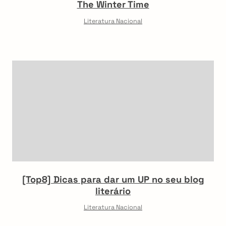
The Winter Time
Literatura Nacional
arch
:
[Top8] Dicas para dar um UP no seu blog
literário
Literatura Nacional