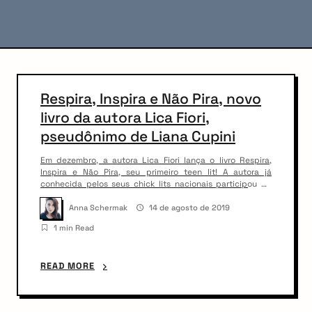
C
Respira, Inspira e Não Pira, novo
o
livro da autora Lica Fiori,
n
pseudônimo de Liana Cupini
t
Em dezembro, a autora Lica Fiori lança o livro Respira,
e
Inspira e Não Pira, seu primeiro teen lit! A autora já
conhecida pelos seus chick lits nacionais participou do
n
nosso #literariocast – Chick Lit. Você pode conferir seus
trabalhos em seu novo site: www.licafiori.blogspot.com
Anna Schermak
14 de agosto de 2019
t
1 min Read
READ MORE