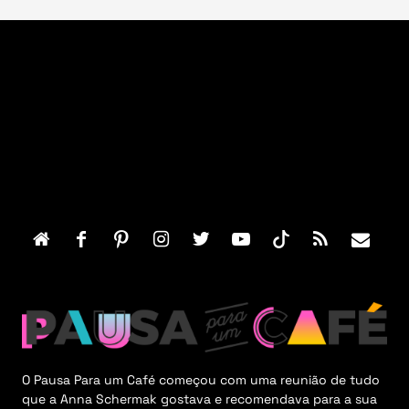
F
o
o
t
e
r
M
e
n
u
O Pausa Para um Café começou com uma reunião de tudo
que a Anna Schermak gostava e recomendava para a sua