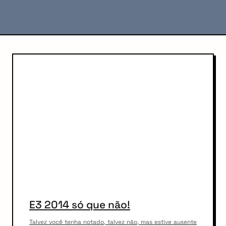
C
o
n
t
e
n
t
E3 2014 só que não!
Talvez você tenha notado, talvez não, mas estive ausente