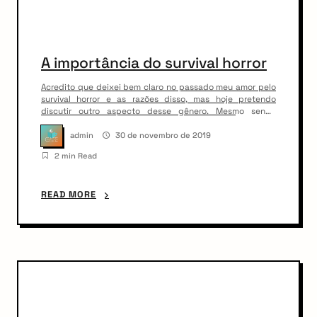
A importância do survival horror
Acredito que deixei bem claro no passado meu amor pelo
survival horror e as razões disso, mas hoje pretendo
discutir outro aspecto desse gênero. Mesmo sendo
aterrorizante e não amigável com o jogador, o gênero em
questão é importante num sentido fundamental para seu
admin
30 de novembro de 2019
público alvo, e talvez até para o resto do público, e […]
2 min Read
READ MORE