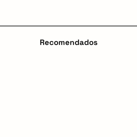
Recomendados
arch
: