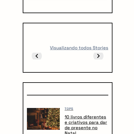
5 LIVROS PARA
5 LIVROS QUE
Visualizando todos Stories
FICAR
TODO CREATOR
OBCECADO
DEVERIA LER
TOP5
10 livros diferentes
e criativos para dar
de presente no
Natal