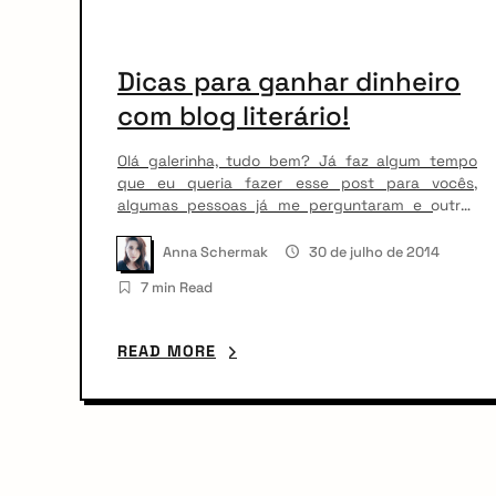
n
i
t
o
Dicas para ganhar dinheiro
com blog literário!
n
Olá galerinha, tudo bem? Já faz algum tempo
que eu queria fazer esse post para vocês,
algumas pessoas já me perguntaram e outras
até me mandaram email pedindo dicas e com a
clássica pergunta: “mas e ae Anna, você perde
Anna Schermak
30 de julho de 2014
tanto tempo nessa coisa chamada blog, tira
7 min Read
alguma grana pelo menos?” Calma… vou contar
nesse […]
READ MORE