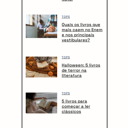
TOP5
Quais os livros que
mais caem no Enem
e nos principais
vestibulares?
TOP5
Halloween: 5 livros
de terror na
literatura
TOP5
5 livros para
começar a ler
clássicos