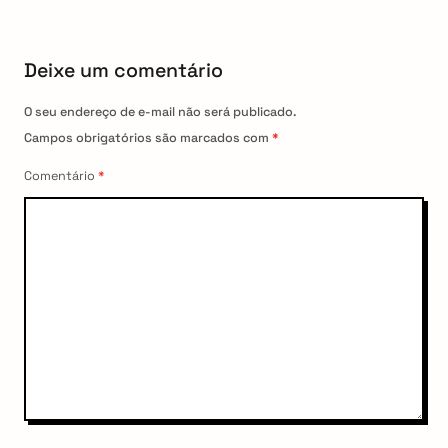
a
s
t
t
Deixe um comentário
i
o
O seu endereço de e-mail não será publicado.
n
Campos obrigatórios são marcados com
*
Comentário
*
arch