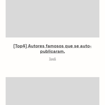
[Top4] Autores famosos que se auto-
publicaram.
Top5