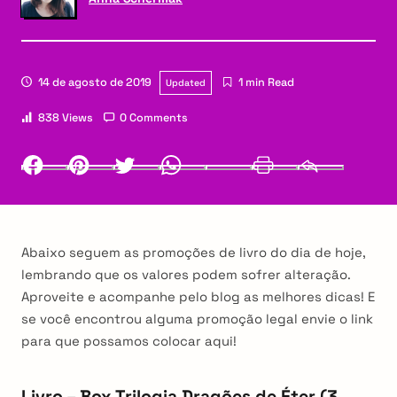
14 de agosto de 2019
1 min Read
Updated
838 Views
0 Comments
Facebook
Pinterest
Twitter
Whatsapp
LinkedIn
Print
Email
Abaixo seguem as promoções de livro do dia de hoje,
lembrando que os valores podem sofrer alteração.
Aproveite e acompanhe pelo blog as melhores dicas! E
se você encontrou alguma promoção legal envie o link
para que possamos colocar aqui!
Livro – Box Trilogia Dragões de Éter (3