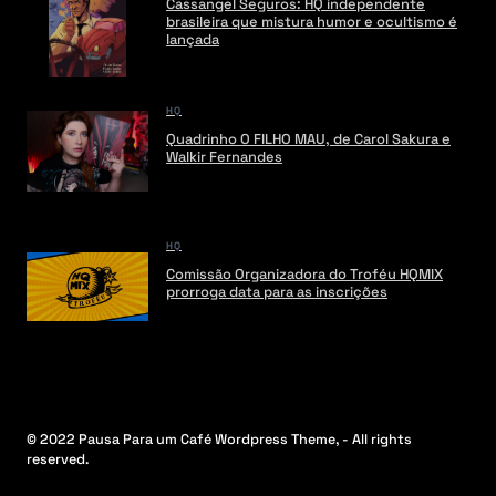
Cassangel Seguros: HQ independente
brasileira que mistura humor e ocultismo é
lançada
HQ
Quadrinho O FILHO MAU, de Carol Sakura e
Walkir Fernandes
HQ
Comissão Organizadora do Troféu HQMIX
prorroga data para as inscrições
© 2022 Pausa Para um Café Wordpress Theme, - All rights
reserved.