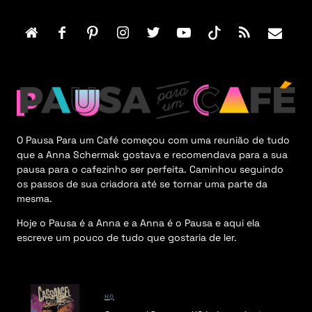
o
t
e
r
M
e
n
u
O Pausa Para um Café começou com uma reunião de tudo
que a Anna Schermak gostava e recomendava para a sua
pausa para o cafezinho ser perfeita. Caminhou seguindo
os passos de sua criadora até se tornar uma parte da
mesma.
Hoje o Pausa é a Anna e a Anna é o Pausa e aqui ela
escreve um pouco de tudo que gostaria de ler.
HQ