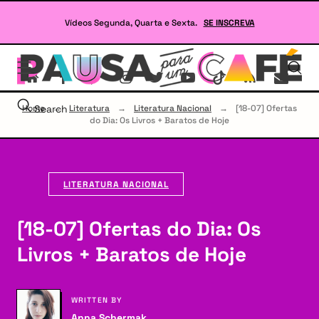
Skip
to
Vídeos Segunda, Quarta e Sexta.
SE INSCREVA
content
Se
site
sob
Lit
Home
Search
→
Literatura
→
Literatura Nacional
→
[18-07] Ofertas
e
do Dia: Os Livros + Baratos de Hoje
RP
LITERATURA NACIONAL
[18-07] Ofertas do Dia: Os
Livros + Baratos de Hoje
WRITTEN BY
Anna Schermak