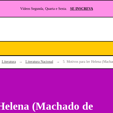
Vídeos Segunda, Quarta e Sexta.
SE INSCREVA
Seu
site
sobre
Literatura
e
Literatura
→
Literatura Nacional
→
5. Motivos para ler Helena (Macha
RPG
 Helena (Machado de