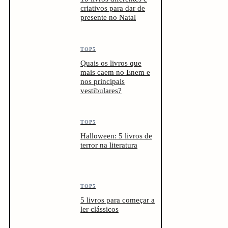
criativos para dar de
presente no Natal
TOP5
Quais os livros que
mais caem no Enem e
nos principais
vestibulares?
TOP5
Halloween: 5 livros de
terror na literatura
TOP5
5 livros para começar a
ler clássicos