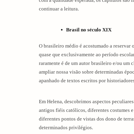
com a qualidade esperada, os capítulos são l
continuar a leitura.
Brasil no século XIX
O brasileiro médio é acostumado a reservar o
quase que exclusivamente ao período escola
raramente é de um autor brasileiro e/ou um cl
ampliar nossa visão sobre determinadas época
apanhado de textos escritos por historiadores
Em Helena, descobrimos aspectos peculiares
antigos fiéis católicos, diferentes costumes 
arch
diferentes pontos de vistas dos dono de ter
:
determinados privilégios.