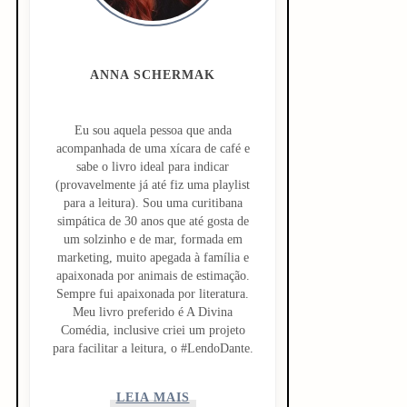
e
b
a
ANNA SCHERMAK
r
Eu sou aquela pessoa que anda
acompanhada de uma xícara de café e
sabe o livro ideal para indicar
(provavelmente já até fiz uma playlist
para a leitura). Sou uma curitibana
simpática de 30 anos que até gosta de
um solzinho e de mar, formada em
marketing, muito apegada à família e
apaixonada por animais de estimação.
Sempre fui apaixonada por literatura.
Meu livro preferido é A Divina
Comédia, inclusive criei um projeto
para facilitar a leitura, o #LendoDante.
LEIA MAIS