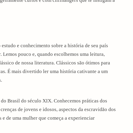
igeiramente curtos e com cliffhangers que te instigam a
 estudo e conhecimento sobre a história de seu país
r. Lemos pouco e, quando escolhemos uma leitura,
ássico de nossa literatura. Clássicos são ótimos para
s. É mais divertido ler uma história cativante a um
.
 do Brasil do século XIX. Conhecemos práticas dos
e crenças de jovens e idosos, aspectos da escravidão dos
ras e de uma mulher que começa a experienciar