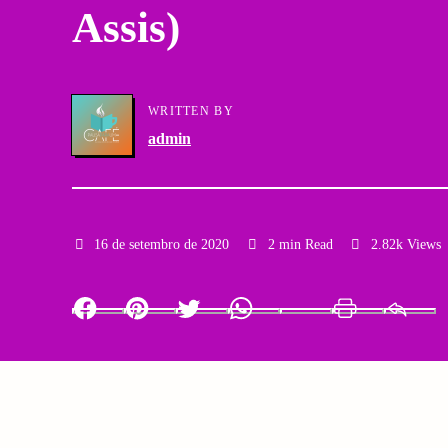
Assis)
a
g
r
a
y
WRITTEN BY
t
admin
N
i
a
o
v
16 de setembro de 2020
2 min Read
2.82k Views
n
i
Facebook
Pinterest
Twitter
Whatsapp
LinkedIn
Print
g
a
t