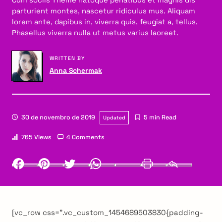
parturient montes, nascetur ridiculus mus. Aliquam
lorem ante, dapibus in, viverra quis, feugiat a, tellus.
Phasellus viverra nulla ut metus varius laoreet.
WRITTEN BY
Anna Schermak
30 de novembro de 2019
5 min Read
Updated
765 Views
4 Comments
Facebook
Pinterest
Twitter
Whatsapp
LinkedIn
Print
Email
[vc_row css=”.vc_custom_1454689503830{padding-