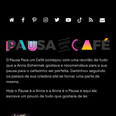
F
o
o
t
e
r
M
e
n
u
O Pausa Para um Café começou com uma reunião de tudo
que a Anna Schermak gostava e recomendava para a sua
pausa para o cafezinho ser perfeita. Caminhou seguindo
os passos de sua criadora até se tornar uma parte da
mesma.
Hoje o Pausa é a Anna e a Anna é o Pausa e aqui ela
escreve um pouco de tudo que gostaria de ler.