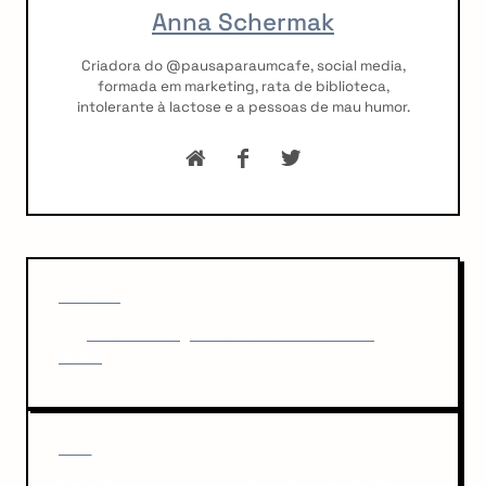
Anna Schermak
Criadora do @pausaparaumcafe, social media,
formada em marketing, rata de biblioteca,
intolerante à lactose e a pessoas de mau humor.
P
P
o
PREVIOUS
r
Are You ready for Fabulous Glastonbury
s
e
2016?
v
t
i
n
o
u
a
N
NEXT
s
v
e
P