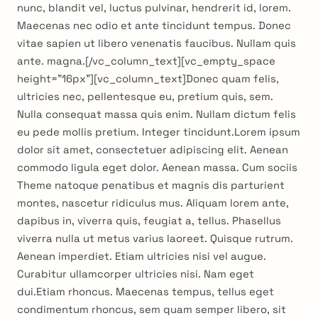
nunc, blandit vel, luctus pulvinar, hendrerit id, lorem.
Maecenas nec odio et ante tincidunt tempus. Donec
vitae sapien ut libero venenatis faucibus. Nullam quis
ante. magna.[/vc_column_text][vc_empty_space
height=”16px”][vc_column_text]Donec quam felis,
ultricies nec, pellentesque eu, pretium quis, sem.
Nulla consequat massa quis enim. Nullam dictum felis
eu pede mollis pretium. Integer tincidunt.Lorem ipsum
dolor sit amet, consectetuer adipiscing elit. Aenean
commodo ligula eget dolor. Aenean massa. Cum sociis
Theme natoque penatibus et magnis dis parturient
montes, nascetur ridiculus mus. Aliquam lorem ante,
dapibus in, viverra quis, feugiat a, tellus. Phasellus
viverra nulla ut metus varius laoreet. Quisque rutrum.
Aenean imperdiet. Etiam ultricies nisi vel augue.
Curabitur ullamcorper ultricies nisi. Nam eget
dui.Etiam rhoncus. Maecenas tempus, tellus eget
condimentum rhoncus, sem quam semper libero, sit