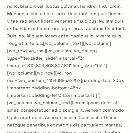
nunc, blandit vel, luctus pulvinar, hendrerit id, lorem.
Maecenas nec odio et ante tincidunt tempus. Donec
vitae sapien ut libero venenatis faucibus. Nullam quis
ante. Etiam sit amet orci eget eros faucibus tincidunt.
Duis leo. Aliquam lorem ante, dapibus in, viverra quis,
feugiat a, tellus.[/vc_column_text][/vc_column]
[/vc_row][vc_row][vc_column][vc_gallery
type=”flexslider_slide” interval=”3″
images=”810,809,808,807,811″ img_size=”full”]
[/vc_column][/vc_row][vc_row
css=”.vc_custom_1454689532252{padding-top: 20px
!important;padding-bottom: 45px
!important;padding-left: 13% !important;}”]
[vc_column][vc_column_text]Lorem ipsum dolor sit
amet, consectetuer adipiscing elit. Aenean commodo
ligula eget dolor. Aenean massa. Cum sociis Theme
natoque penatibus et magnis dis parturient montes,
nascetur ridiculus mus. Aliquam lorem ante, dapibus