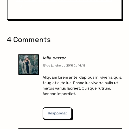
5 big Changes coming to Your Favorite TV Shows
x
o
i
t
s
P
g
t
o
a
s
t
t
4 Comments
i
o
leila carter
n
13 de janeiro de 2016 às 14:19
Aliquam lorem ante, dapibus in, viverra quis,
feugiat a, tellus. Phasellus viverra nulla ut
metus varius laoreet. Quisque rutrum.
Aenean imperdiet.
Responder