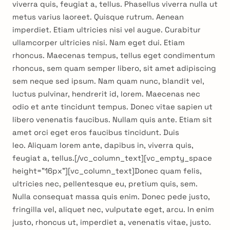
viverra quis, feugiat a, tellus. Phasellus viverra nulla ut
metus varius laoreet. Quisque rutrum. Aenean
imperdiet. Etiam ultricies nisi vel augue. Curabitur
ullamcorper ultricies nisi. Nam eget dui. Etiam
rhoncus. Maecenas tempus, tellus eget condimentum
rhoncus, sem quam semper libero, sit amet adipiscing
sem neque sed ipsum. Nam quam nunc, blandit vel,
luctus pulvinar, hendrerit id, lorem. Maecenas nec
odio et ante tincidunt tempus. Donec vitae sapien ut
libero venenatis faucibus. Nullam quis ante. Etiam sit
amet orci eget eros faucibus tincidunt. Duis
leo. Aliquam lorem ante, dapibus in, viverra quis,
feugiat a, tellus.[/vc_column_text][vc_empty_space
height=”16px”][vc_column_text]Donec quam felis,
ultricies nec, pellentesque eu, pretium quis, sem.
Nulla consequat massa quis enim. Donec pede justo,
fringilla vel, aliquet nec, vulputate eget, arcu. In enim
justo, rhoncus ut, imperdiet a, venenatis vitae, justo.