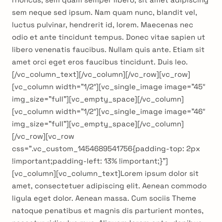
sem neque sed ipsum. Nam quam nunc, blandit vel,
luctus pulvinar, hendrerit id, lorem. Maecenas nec
odio et ante tincidunt tempus. Donec vitae sapien ut
libero venenatis faucibus. Nullam quis ante. Etiam sit
amet orci eget eros faucibus tincidunt. Duis leo.
[/vc_column_text][/vc_column][/vc_row][vc_row]
[vc_column width=”1/2″][vc_single_image image=”45″
img_size=”full”][vc_empty_space][/vc_column]
[vc_column width=”1/2″][vc_single_image image=”46″
img_size=”full”][vc_empty_space][/vc_column]
[/vc_row][vc_row
css=”.vc_custom_1454689541756{padding-top: 2px
!important;padding-left: 13% !important;}”]
[vc_column][vc_column_text]Lorem ipsum dolor sit
amet, consectetuer adipiscing elit. Aenean commodo
ligula eget dolor. Aenean massa. Cum sociis Theme
natoque penatibus et magnis dis parturient montes,