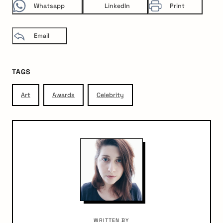
Whatsapp
LinkedIn
Print
Email
TAGS
Art
Awards
Celebrity
arch
:
WRITTEN BY