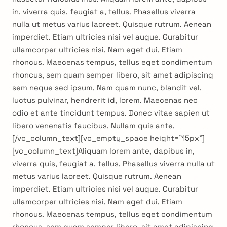
in, viverra quis, feugiat a, tellus. Phasellus viverra
nulla ut metus varius laoreet. Quisque rutrum. Aenean
imperdiet. Etiam ultricies nisi vel augue. Curabitur
ullamcorper ultricies nisi. Nam eget dui. Etiam
rhoncus. Maecenas tempus, tellus eget condimentum
rhoncus, sem quam semper libero, sit amet adipiscing
sem neque sed ipsum. Nam quam nunc, blandit vel,
luctus pulvinar, hendrerit id, lorem. Maecenas nec
odio et ante tincidunt tempus. Donec vitae sapien ut
libero venenatis faucibus. Nullam quis ante.
[/vc_column_text][vc_empty_space height=”15px”]
[vc_column_text]Aliquam lorem ante, dapibus in,
viverra quis, feugiat a, tellus. Phasellus viverra nulla ut
metus varius laoreet. Quisque rutrum. Aenean
imperdiet. Etiam ultricies nisi vel augue. Curabitur
ullamcorper ultricies nisi. Nam eget dui. Etiam
rhoncus. Maecenas tempus, tellus eget condimentum
rhoncus, sem quam semper libero, sit amet adipiscing