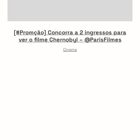
[#Promção] Concorra a 2 ingressos para
ver o filme Chernobyl – @ParisFilmes
Cinema