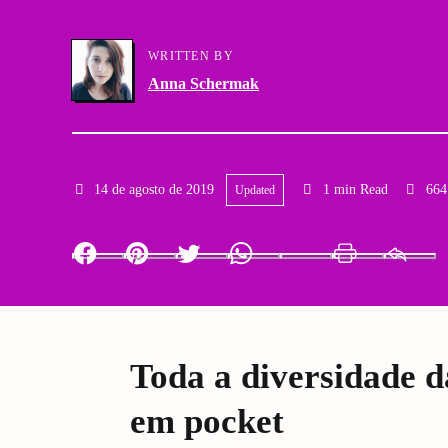
a
g
WRITTEN BY
r
a
Anna Schermak
y
t
N
i
14 de agosto de 2019
1 min Read
664
Updated
a
o
v
n
Facebook
Pinterest
Twitter
Whatsapp
LinkedIn
Print
i
g
Toda a diversidade 
a
em pocket
t