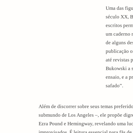
i
Uma das figu
século XX, B
o
escritos per
n
um caderno 
de alguns des
publicação o
até revistas 
Bukowski a s
ensaio, e a 
safado”.
Além de discorrer sobre seus temas preferid
submundo de Los Angeles –, ele propõe digre
Ezra Pound e Hemingway, revelando uma luci
improvisados. É leitura essencial para fãs d