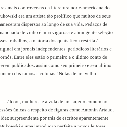
ras mais controversas da literatura norte-americana do
ukowski era um artista tão prolífico que muitos de seus
maneceram dispersos ao longo de sua vida. Pedaços de
manchado de vinho é uma vigorosa e abrangente seleção
ses trabalhos, a maioria dos quais ficou restrita à
riginal em jornais independentes, periódicos literários e
pornôs. Entre eles estão o primeiro e o último conto de
erem publicados, assim como seu primeiro e seu último
primeira das famosas colunas “Notas de um velho
os – álcool, mulheres e a vida de um sujeito comum no
ssões únicas a respeito de figuras como Antonin Artaud,
dez surpreendente por trás de escritos aparentemente
e Bukowski e uma introdução perfeita a novos leitores