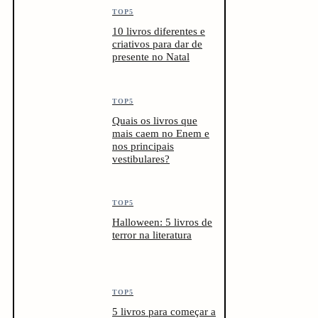
TOP5
10 livros diferentes e
criativos para dar de
presente no Natal
TOP5
Quais os livros que
mais caem no Enem e
nos principais
vestibulares?
TOP5
Halloween: 5 livros de
terror na literatura
TOP5
5 livros para começar a