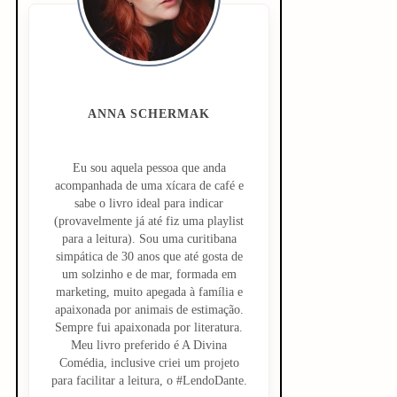
d
e
b
a
ANNA SCHERMAK
r
Eu sou aquela pessoa que anda
acompanhada de uma xícara de café e
sabe o livro ideal para indicar
(provavelmente já até fiz uma playlist
para a leitura). Sou uma curitibana
simpática de 30 anos que até gosta de
um solzinho e de mar, formada em
marketing, muito apegada à família e
apaixonada por animais de estimação.
Sempre fui apaixonada por literatura.
Meu livro preferido é A Divina
Comédia, inclusive criei um projeto
para facilitar a leitura, o #LendoDante.