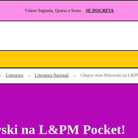
Vídeos Segunda, Quarta e Sexta.
SE INSCREVA
Seu
site
sobre
Literatura
e
→
Literatura
→
Literatura Nacional
→
Chegou mais Bukowski na L&PM
RPG
ski na L&PM Pocket!