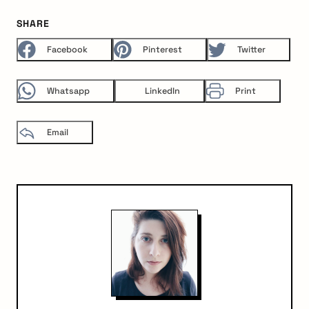
SHARE
Facebook
Pinterest
Twitter
Whatsapp
LinkedIn
Print
Email