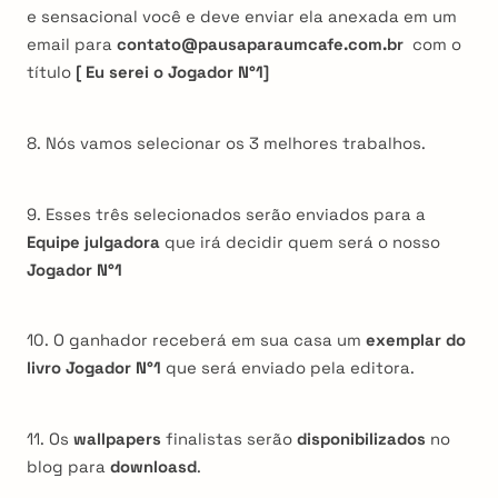
e sensacional você e deve enviar ela anexada em um
email para
contato@pausaparaumcafe.com.br
com o
título
[ Eu serei o Jogador N°1]
8. Nós vamos selecionar os 3 melhores trabalhos.
9. Esses três selecionados serão enviados para a
Equipe julgadora
que irá decidir quem será o nosso
Jogador N°1
10. O ganhador receberá em sua casa um
exemplar do
livro Jogador N°1
que será enviado pela editora.
11. Os
wallpapers
finalistas serão
disponibilizados
no
blog para
downloasd
.