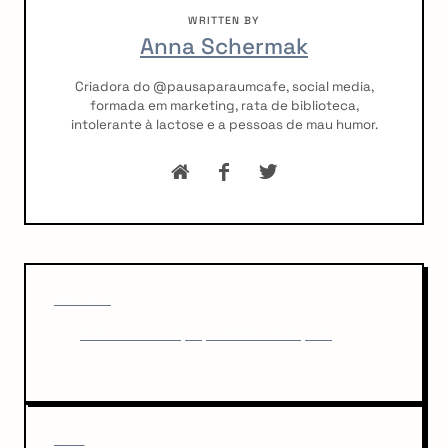
WRITTEN BY
Anna Schermak
Criadora do @pausaparaumcafe, social media,
formada em marketing, rata de biblioteca,
intolerante à lactose e a pessoas de mau humor.
P
P
o
PREVIOUS
r
Vote na sua capa preferida: Vampeta
s
e
v
t
i
n
o
u
a
N
NEXT