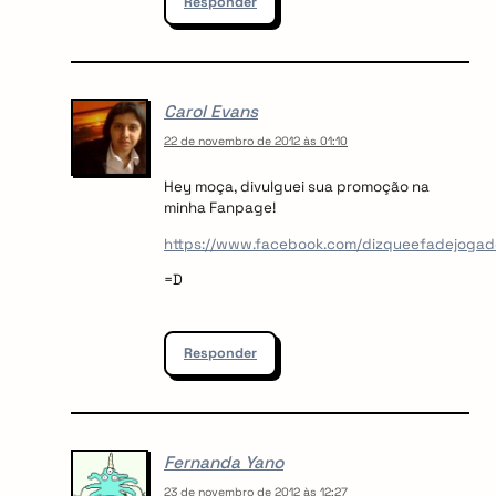
Responder
Carol Evans
22 de novembro de 2012 às 01:10
Hey moça, divulguei sua promoção na
minha Fanpage!
https://www.facebook.com/dizqueefadejoga
=D
Responder
Fernanda Yano
23 de novembro de 2012 às 12:27