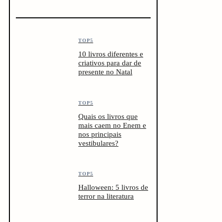
TOP5
10 livros diferentes e
criativos para dar de
presente no Natal
TOP5
Quais os livros que
mais caem no Enem e
nos principais
vestibulares?
TOP5
Halloween: 5 livros de
terror na literatura