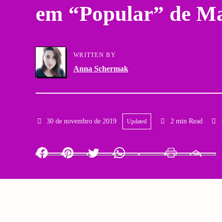
em “Popular” de M
a
g
r
a
y
WRITTEN BY
t
Anna Schermak
N
i
a
o
v
30 de novembro de 2019
2 min Read
Updated
n
i
Facebook
Pinterest
Twitter
Whatsapp
LinkedIn
Print
g
a
t