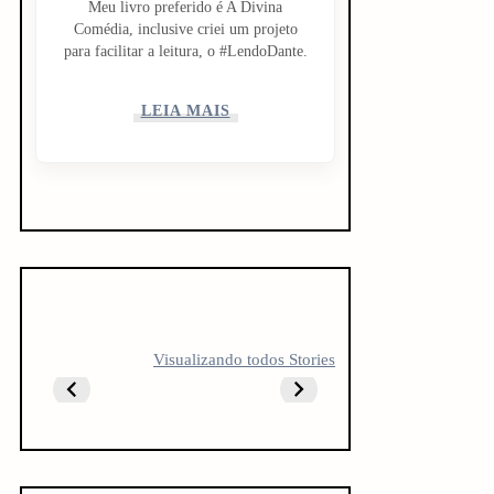
Meu livro preferido é A Divina
Comédia, inclusive criei um projeto
para facilitar a leitura, o #LendoDante.
LEIA MAIS
5 LIVROS PARA
5 LIVROS QUE
10 livro
Visualizando todos Stories
FICAR
TODO
antes do
OBCECADO
CREATOR
vestibul
DEVERIA LER