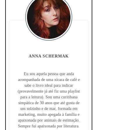
i
d
e
b
a
ANNA SCHERMAK
r
Eu sou aquela pessoa que anda
acompanhada de uma xícara de café e
sabe o livro ideal para indicar
(provavelmente já até fiz uma playlist
para a leitura). Sou uma curitibana
simpática de 30 anos que até gosta de
um solzinho e de mar, formada em
marketing, muito apegada à família e
apaixonada por animais de estimação.
Sempre fui apaixonada por literatura.