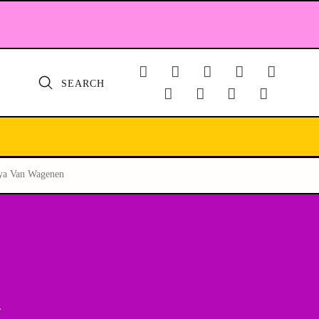
SEARCH
aya Van Wagenen
a