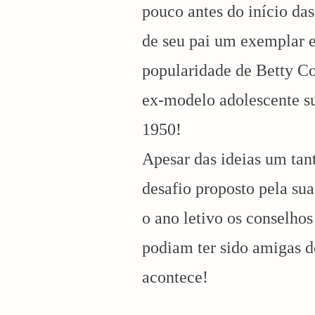
pouco antes do início da
de seu pai um exemplar 
popularidade de Betty Co
ex-modelo adolescente 
1950!
Apesar das ideias um tan
desafio proposto pela su
o ano letivo os conselhos
podiam ter sido amigas d
arch
acontece!
: