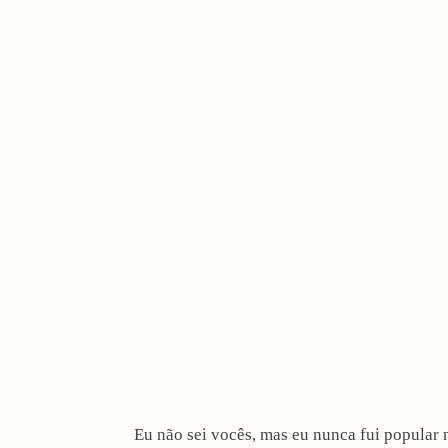
i
o
n
Eu não sei vocês, mas eu nunca fui popular n