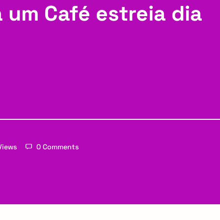
 um Café estreia dia
Views
0 Comments
Email