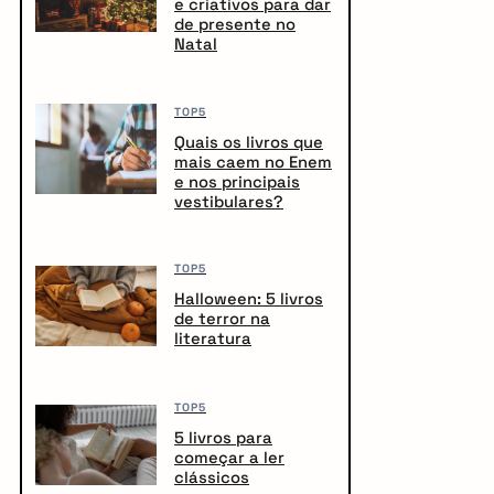
e criativos para dar
de presente no
Natal
TOP5
Quais os livros que
mais caem no Enem
e nos principais
vestibulares?
TOP5
Halloween: 5 livros
de terror na
literatura
TOP5
5 livros para
começar a ler
clássicos