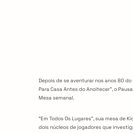
i
o
n
Depois de se aventurar nos anos 80 do
Para Casa Antes do Anoitecer”, o Paus
Mesa semanal.
“Em Todos Os Lugares”, sua mesa de Ki
dois núcleos de jogadores que investiga