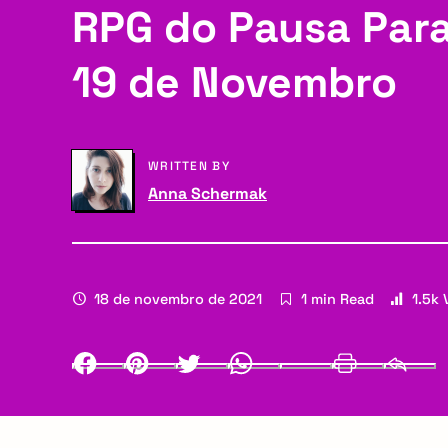
RPG do Pausa Para
a
g
r
19 de Novembro
a
y
t
N
i
WRITTEN BY
Anna Schermak
a
o
v
n
i
18 de novembro de 2021
1 min Read
1.5k 
g
a
Facebook
Pinterest
Twitter
Whatsapp
LinkedIn
Print
t