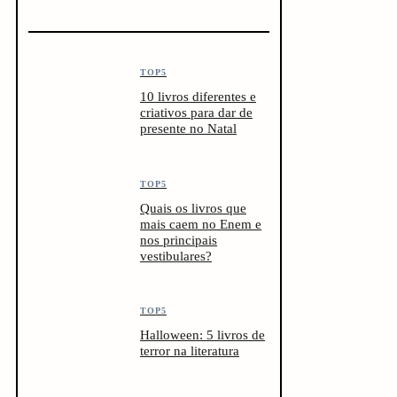
TOP5
10 livros diferentes e
criativos para dar de
presente no Natal
TOP5
Quais os livros que
mais caem no Enem e
nos principais
vestibulares?
TOP5
Halloween: 5 livros de
terror na literatura