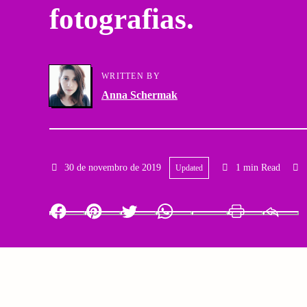
fotografias.
a
g
r
a
y
WRITTEN BY
t
Anna Schermak
N
i
a
o
v
30 de novembro de 2019
1 min Read
Updated
n
i
Facebook
Pinterest
Twitter
Whatsapp
LinkedIn
Print
g
a
t