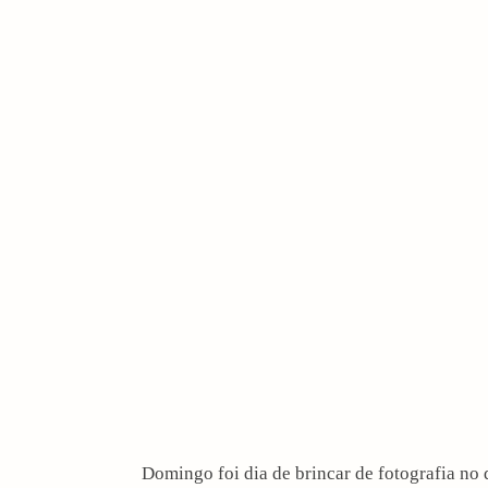
i
o
n
Domingo foi dia de brincar de fotografia no 