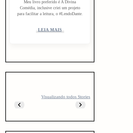
Meu livro preferido é A Divina
Comédia, inclusive criei um projeto
para facilitar a leitura, o #LendoDante.
LEIA MAIS
5 LIVROS PARA
5 LIVROS QUE
10 livro
Visualizando todos Stories
FICAR
TODO
antes do
OBCECADO
CREATOR
vestibul
DEVERIA LER