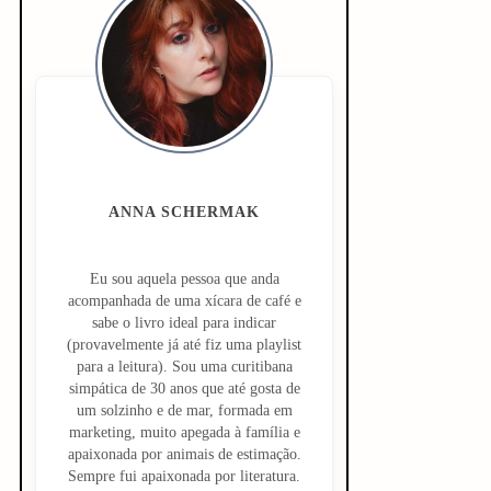
i
d
e
b
a
ANNA SCHERMAK
r
Eu sou aquela pessoa que anda
acompanhada de uma xícara de café e
sabe o livro ideal para indicar
(provavelmente já até fiz uma playlist
para a leitura). Sou uma curitibana
simpática de 30 anos que até gosta de
um solzinho e de mar, formada em
marketing, muito apegada à família e
apaixonada por animais de estimação.
Sempre fui apaixonada por literatura.