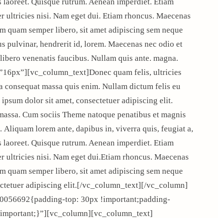
us laoreet. Quisque rutrum. Aenean imperdiet. Etiam
er ultricies nisi. Nam eget dui. Etiam rhoncus. Maecenas
m quam semper libero, sit amet adipiscing sem neque
s pulvinar, hendrerit id, lorem. Maecenas nec odio et
 libero venenatis faucibus. Nullam quis ante. magna.
16px”][vc_column_text]Donec quam felis, ultricies
la consequat massa quis enim. Nullam dictum felis eu
ipsum dolor sit amet, consectetuer adipiscing elit.
massa. Cum sociis Theme natoque penatibus et magnis
. Aliquam lorem ante, dapibus in, viverra quis, feugiat a,
us laoreet. Quisque rutrum. Aenean imperdiet. Etiam
er ultricies nisi. Nam eget dui.Etiam rhoncus. Maecenas
m quam semper libero, sit amet adipiscing sem neque
ctetuer adipiscing elit.[/vc_column_text][/vc_column]
0056692{padding-top: 30px !important;padding-
 !important;}”][vc_column][vc_column_text]