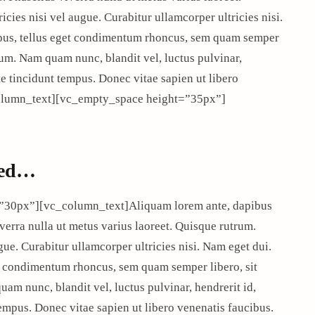
cies nisi vel augue. Curabitur ullamcorper ultricies nisi.
pus, tellus eget condimentum rhoncus, sem quam semper
sum. Nam quam nunc, blandit vel, luctus pulvinar,
e tincidunt tempus. Donec vitae sapien ut libero
_column_text][vc_empty_space height=”35px”]
rted…
”30px”][vc_column_text]Aliquam lorem ante, dapibus
viverra nulla ut metus varius laoreet. Quisque rutrum.
gue. Curabitur ullamcorper ultricies nisi. Nam eget dui.
t condimentum rhoncus, sem quam semper libero, sit
m nunc, blandit vel, luctus pulvinar, hendrerit id,
empus. Donec vitae sapien ut libero venenatis faucibus.