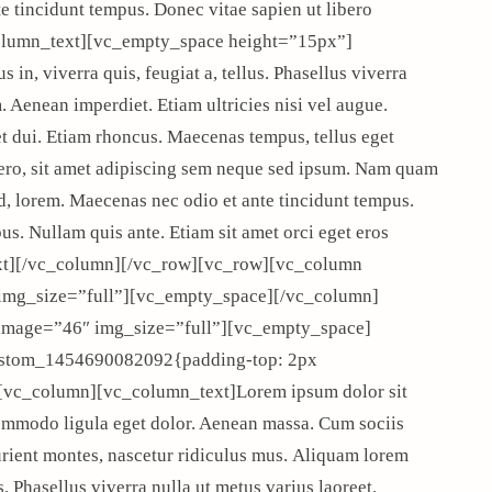
e tincidunt tempus. Donec vitae sapien ut libero
_column_text][vc_empty_space height=”15px”]
n, viverra quis, feugiat a, tellus. Phasellus viverra
. Aenean imperdiet. Etiam ultricies nisi vel augue.
et dui. Etiam rhoncus. Maecenas tempus, tellus eget
ro, sit amet adipiscing sem neque sed ipsum. Nam quam
 id, lorem. Maecenas nec odio et ante tincidunt tempus.
us. Nullam quis ante. Etiam sit amet orci eget eros
text][/vc_column][/vc_row][vc_row][vc_column
img_size=”full”][vc_empty_space][/vc_column]
image=”46″ img_size=”full”][vc_empty_space]
ustom_1454690082092{padding-top: 2px
][vc_column][vc_column_text]Lorem ipsum dolor sit
commodo ligula eget dolor. Aenean massa. Cum sociis
rient montes, nascetur ridiculus mus. Aliquam lorem
us. Phasellus viverra nulla ut metus varius laoreet.