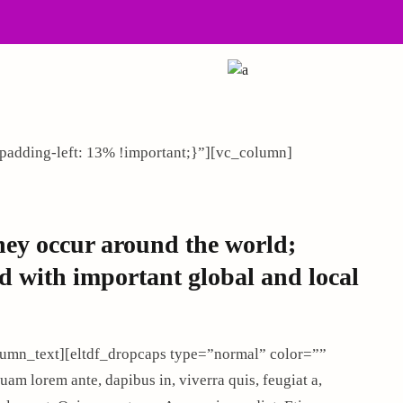
Email
dding-left: 13% !important;}”][vc_column]
hey occur around the world;
d with important global and local
umn_text][eltdf_dropcaps type=”normal” color=””
m lorem ante, dapibus in, viverra quis, feugiat a,