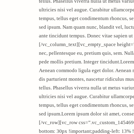
tellus. Phasellus viverra nulla ut metus vari
ultricies nisi vel augue. Curabitur ullamcorp
tempus, tellus eget condimentum rhoncus, se
sed ipsum. Nam quam nunc, blandit vel, luctu
ante tincidunt tempus. Donec vitae sapien ut
[/vc_column_text][vc_empty_space height=”
nec, pellentesque eu, pretium quis, sem. Nul
pede mollis pretium. Integer tincidunt.Lorem 
Aenean commodo ligula eget dolor. Aenean 
dis parturient montes, nascetur ridiculus mus
tellus. Phasellus viverra nulla ut metus vari
ultricies nisi vel augue. Curabitur ullamcorp
tempus, tellus eget condimentum rhoncus, se
sed ipsum.Lorem ipsum dolor sit amet, conse
[/vc_row][vc_row css=”.vc_custom_145469
bottom: 30px !important;padding-left: 13%