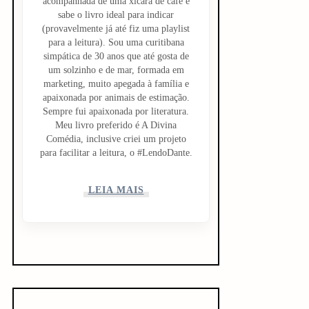
acompanhada de uma xícara de café e
sabe o livro ideal para indicar
(provavelmente já até fiz uma playlist
para a leitura). Sou uma curitibana
simpática de 30 anos que até gosta de
um solzinho e de mar, formada em
marketing, muito apegada à família e
apaixonada por animais de estimação.
Sempre fui apaixonada por literatura.
Meu livro preferido é A Divina
Comédia, inclusive criei um projeto
para facilitar a leitura, o #LendoDante.
LEIA MAIS