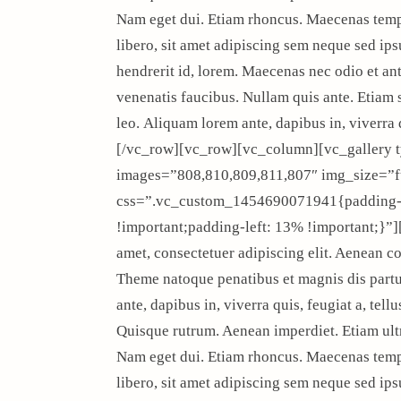
Nam eget dui. Etiam rhoncus. Maecenas tem
libero, sit amet adipiscing sem neque sed ip
hendrerit id, lorem. Maecenas nec odio et ant
venenatis faucibus. Nullam quis ante. Etiam s
leo. Aliquam lorem ante, dapibus in, viverra
[/vc_row][vc_row][vc_column][vc_gallery ty
images=”808,810,809,811,807″ img_size=”f
css=”.vc_custom_1454690071941{padding-t
!important;padding-left: 13% !important;}”
amet, consectetuer adipiscing elit. Aenean 
Theme natoque penatibus et magnis dis partu
ante, dapibus in, viverra quis, feugiat a, tell
Quisque rutrum. Aenean imperdiet. Etiam ultri
Nam eget dui. Etiam rhoncus. Maecenas tem
libero, sit amet adipiscing sem neque sed ip