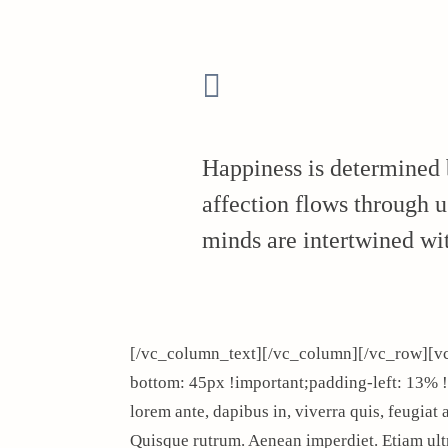
Happiness is determined
affection flows through u
minds are intertwined wit
[/vc_column_text][/vc_column][/vc_row][
bottom: 45px !important;padding-left: 13%
arch
:
lorem ante, dapibus in, viverra quis, feugiat a
Quisque rutrum. Aenean imperdiet. Etiam ultri