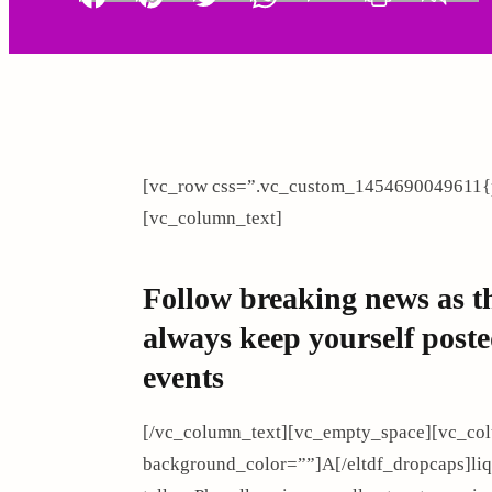
Facebook
Pinterest
Twitter
Whatsapp
LinkedIn
Print
i
o
n
[vc_row css=”.vc_custom_1454690049611{pa
[vc_column_text]
Follow breaking news as t
always keep yourself poste
events
[/vc_column_text][vc_empty_space][vc_col
background_color=””]A[/eltdf_dropcaps]liqua