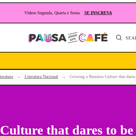
Vídeos Segunda, Quarta e Sexta.
SE INSCREVA
SEA
Seu
site
sobre
Literatura
e
teratura
→
Literatura Nacional
→
Growing a Business Culture that dares 
RPG
Culture that dares to be