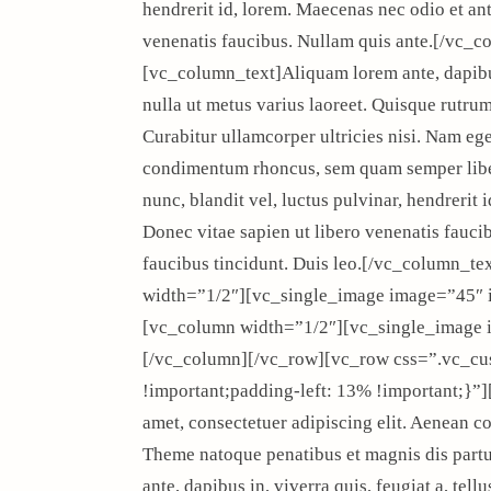
hendrerit id, lorem. Maecenas nec odio et ant
venenatis faucibus. Nullam quis ante.[/vc
[vc_column_text]Aliquam lorem ante, dapibus i
nulla ut metus varius laoreet. Quisque rutrum
Curabitur ullamcorper ultricies nisi. Nam eg
condimentum rhoncus, sem quam semper libe
nunc, blandit vel, luctus pulvinar, hendrerit
Donec vitae sapien ut libero venenatis faucib
faucibus tincidunt. Duis leo.[/vc_column_
width=”1/2″][vc_single_image image=”45″ 
[vc_column width=”1/2″][vc_single_image 
[/vc_column][/vc_row][vc_row css=”.vc_c
!important;padding-left: 13% !important;}”
amet, consectetuer adipiscing elit. Aenean 
Theme natoque penatibus et magnis dis partu
ante, dapibus in, viverra quis, feugiat a, tell