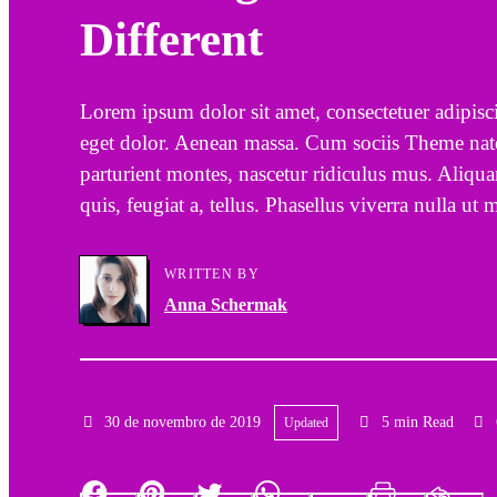
Different
a
g
r
a
Lorem ipsum dolor sit amet, consectetuer adipis
y
t
eget dolor. Aenean massa. Cum sociis Theme nat
parturient montes, nascetur ridiculus mus. Aliqua
N
i
quis, feugiat a, tellus. Phasellus viverra nulla ut 
a
o
WRITTEN BY
v
n
Anna Schermak
i
g
30 de novembro de 2019
5 min Read
Updated
a
t