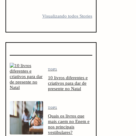
5 LIVROS PARA
5 LIVROS QUE
10 livro
FICAR
TODO
antes d
Visualizando todos Stories
OBCECADO
CREATOR
vestibu
DEVERIA LER
TOP5
10 livros diferentes e
criativos para dar de
presente no Natal
TOP5
Quais os livros que
mais caem no Enem e
nos principais
vestibulares?