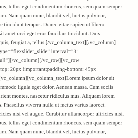
pus, tellus eget condimentum rhoncus, sem quam semper
sum. Nam quam nunc, blandit vel, luctus pulvinar,
e tincidunt tempus. Donec vitae sapien ut libero
it amet orci eget eros faucibus tincidunt. Duis
 quis, feugiat a, tellus.[/vc_column_text][/vc_column]
pe=”flexslider_slide” interval=”3″
ull”][/vc_column][/vc_row][vc_row
op: 20px !important;padding-bottom: 45px
][vc_column][vc_column_text]Lorem ipsum dolor sit
commodo ligula eget dolor. Aenean massa. Cum sociis
rient montes, nascetur ridiculus mus. Aliquam lorem
us. Phasellus viverra nulla ut metus varius laoreet.
cies nisi vel augue. Curabitur ullamcorper ultricies nisi.
pus, tellus eget condimentum rhoncus, sem quam semper
sum. Nam quam nunc, blandit vel, luctus pulvinar,