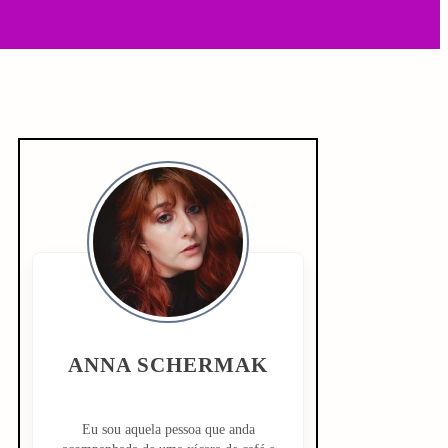
S
i
d
e
b
ANNA SCHERMAK
a
r
Eu sou aquela pessoa que anda