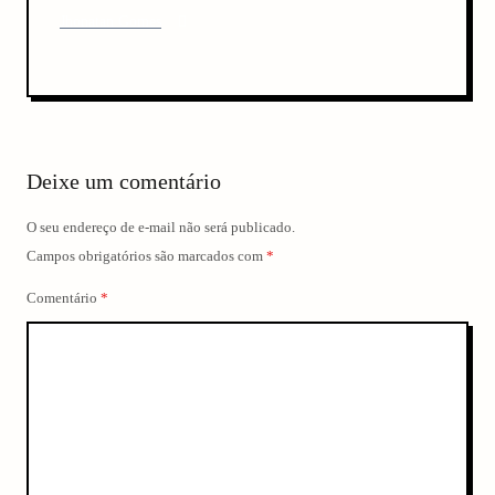
v
e
P
Jhonatan Gomes
x
o
i
t
s
P
g
t
o
a
s
t
t
Deixe um comentário
i
o
O seu endereço de e-mail não será publicado.
n
Campos obrigatórios são marcados com
*
Comentário
*