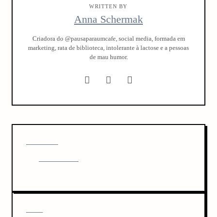
WRITTEN BY
Anna Schermak
Criadora do @pausaparaumcafe, social media, formada em
marketing, rata de biblioteca, intolerante à lactose e a pessoas
de mau humor.
P
P
PREVIOUS
o
r
Larissa Siriani
s
e
v
t
i
n
o
u
a
N
NEXT
s