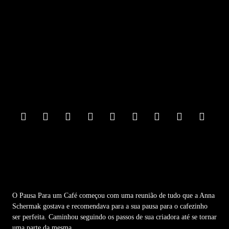
F
o
o
t
e
r
M
e
n
u
O Pausa Para um Café começou com uma reunião de tudo que a Anna
Schermak gostava e recomendava para a sua pausa para o cafezinho
ser perfeita. Caminhou seguindo os passos de sua criadora até se tornar
uma parte da mesma.