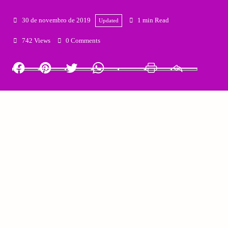
30 de novembro de 2019
1 min Read
Updated
742 Views
0 Comments
Facebook
Pinterest
Twitter
Whatsapp
LinkedIn
Print
Email