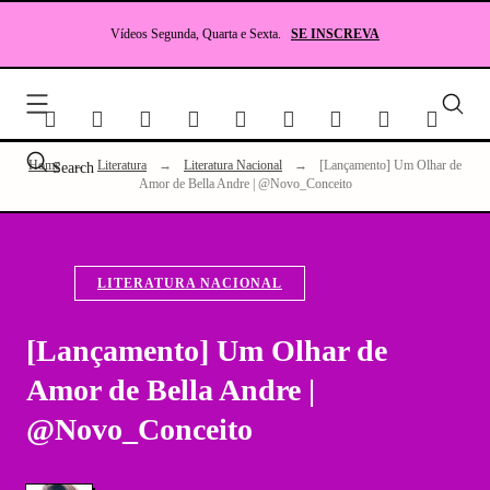
Skip
to
Vídeos Segunda, Quarta e Sexta.
SE INSCREVA
content
Seu
site
sobr
Lite
Home
→
Literatura
→
Literatura Nacional
→
[Lançamento] Um Olhar de
Search
e
Amor de Bella Andre | @Novo_Conceito
RP
LITERATURA NACIONAL
[Lançamento] Um Olhar de
Amor de Bella Andre |
@Novo_Conceito