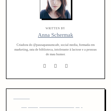
WRITTEN BY
Anna Schermak
Criadora do @pausaparaumcafe, social media, formada em
marketing, rata de biblioteca, intolerante à lactose e a pessoas
de mau humor.
P
P
PREVIOUS
o
r
[Lançamento] Romeu Imortal de Stacey Jay |
s
e