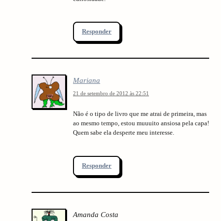
Responder
Mariana
21 de setembro de 2012 às 22:51
Não é o tipo de livro que me atrai de primeira, mas
ao mesmo tempo, estou muuuito ansiosa pela capa!
arch
Quem sabe ela desperte meu interesse.
:
Responder
Amanda Costa