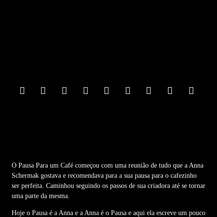
F
o
o
t
e
r
M
e
n
u
O Pausa Para um Café começou com uma reunião de tudo que a Anna
Schermak gostava e recomendava para a sua pausa para o cafezinho
ser perfeita. Caminhou seguindo os passos de sua criadora até se tornar
uma parte da mesma.
Hoje o Pausa é a Anna e a Anna é o Pausa e aqui ela escreve um pouco