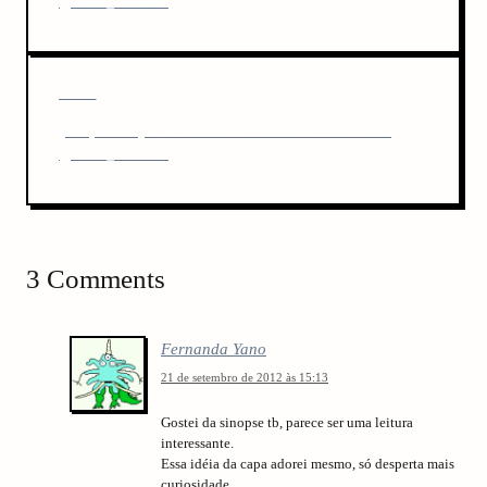
@Novo_Conceito
v
t
i
n
o
u
a
N
NEXT
s
v
e
P
[Lançamento] A Vez da Minha Vida de Cecelia Ahern |
x
o
i
@Novo_Conceito
t
s
P
g
t
o
a
s
t
t
3 Comments
i
o
Fernanda Yano
n
21 de setembro de 2012 às 15:13
Gostei da sinopse tb, parece ser uma leitura
interessante.
Essa idéia da capa adorei mesmo, só desperta mais
curiosidade.