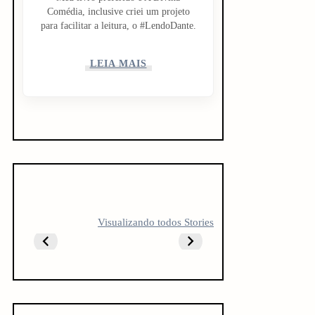
Comédia, inclusive criei um projeto
para facilitar a leitura, o #LendoDante.
LEIA MAIS
5 LIVROS PARA
5 LIVROS QUE
10 livro
Visualizando todos Stories
FICAR
TODO
antes do
OBCECADO
CREATOR
vestibul
DEVERIA LER