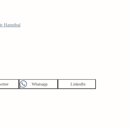
de Hannibal
witter
Whatsapp
LinkedIn