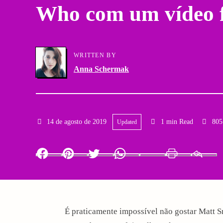
Who com um vídeo f
a
g
r
a
y
WRITTEN BY
t
Anna Schermak
N
i
a
o
v
14 de agosto de 2019
1 min Read
805
Updated
n
i
Facebook
Pinterest
Twitter
Whatsapp
LinkedIn
Print
g
a
É praticamente impossível não gostar Matt S
t