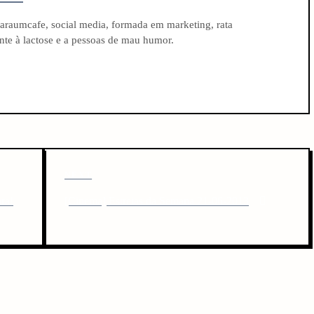
raumcafe, social media, formada em marketing, rata
rante à lactose e a pessoas de mau humor.
N
NEXT
e
ra!
[Cinema] Estreias da Semana 21-06-2013
x
t
P
o
s
t