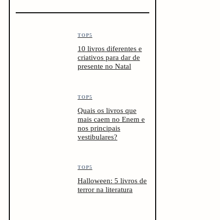
TOP5
10 livros diferentes e
criativos para dar de
presente no Natal
TOP5
Quais os livros que
mais caem no Enem e
nos principais
vestibulares?
TOP5
Halloween: 5 livros de
terror na literatura