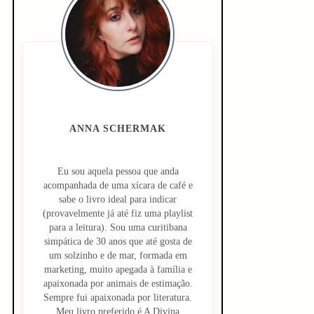
i
d
e
b
a
ANNA SCHERMAK
r
Eu sou aquela pessoa que anda
acompanhada de uma xícara de café e
sabe o livro ideal para indicar
(provavelmente já até fiz uma playlist
para a leitura). Sou uma curitibana
simpática de 30 anos que até gosta de
um solzinho e de mar, formada em
marketing, muito apegada à família e
apaixonada por animais de estimação.
Sempre fui apaixonada por literatura.
Meu livro preferido é A Divina