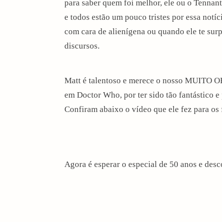
para saber quem foi melhor, ele ou o Tennant
i
e todos estão um pouco tristes por essa notíc
com cara de alienígena ou quando ele te surp
o
discursos.
n
Matt é talentoso e merece o nosso MUITO O
em Doctor Who, por ter sido tão fantástico e
Confiram abaixo o vídeo que ele fez para os f
Agora é esperar o especial de 50 anos e des