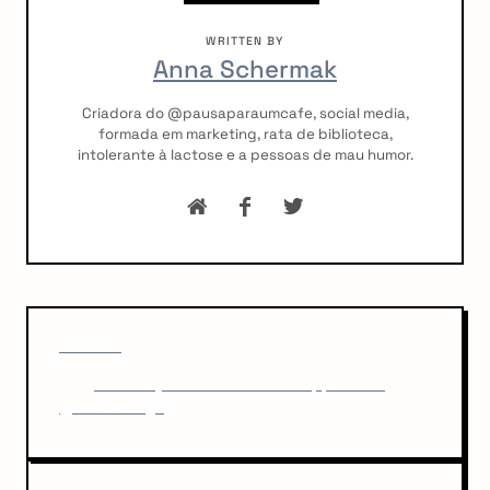
WRITTEN BY
Anna Schermak
Criadora do @pausaparaumcafe, social media,
formada em marketing, rata de biblioteca,
intolerante à lactose e a pessoas de mau humor.
P
P
o
PREVIOUS
r
[Resenha] Level 2 de Lenore Appelhans |
s
e
@EditoraLeya
v
t
i
n
o
u