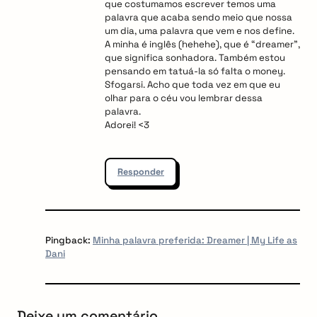
que costumamos escrever temos uma
palavra que acaba sendo meio que nossa
um dia, uma palavra que vem e nos define.
A minha é inglês (hehehe), que é “dreamer”,
que significa sonhadora. Também estou
pensando em tatuá-la só falta o money.
Sfogarsi. Acho que toda vez em que eu
olhar para o céu vou lembrar dessa
palavra.
Adorei! <3
Responder
Pingback:
Minha palavra preferida: Dreamer | My Life as
Dani
Deixe um comentário