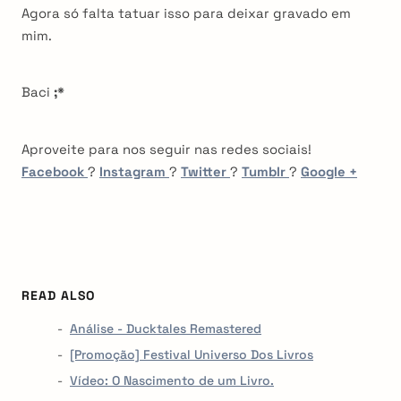
Agora só falta tatuar isso para deixar gravado em
mim.
Baci
;
*
Aproveite para nos seguir nas redes sociais!
Facebook
?
Instagram
?
Twitter
?
Tumblr
?
Google +
READ ALSO
Análise - Ducktales Remastered
[Promoção] Festival Universo Dos Livros
Vídeo: O Nascimento de um Livro.