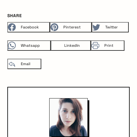
SHARE
Facebook
Pinterest
Twitter
Whatsapp
LinkedIn
Print
Email