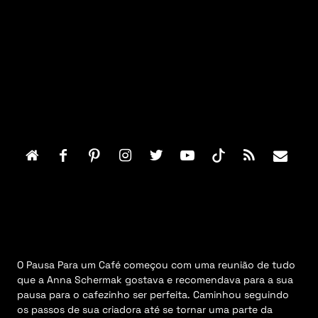
F
o
o
t
e
r
M
e
n
u
O Pausa Para um Café começou com uma reunião de tudo
que a Anna Schermak gostava e recomendava para a sua
pausa para o cafezinho ser perfeita. Caminhou seguindo
os passos de sua criadora até se tornar uma parte da