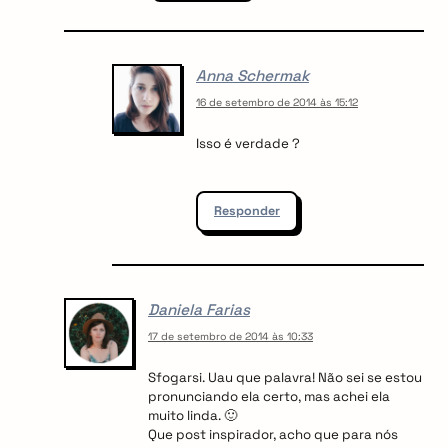
Anna Schermak
arch
:
16 de setembro de 2014 às 15:12
Isso é verdade ?
Responder
Daniela Farias
17 de setembro de 2014 às 10:33
Sfogarsi. Uau que palavra! Não sei se estou
pronunciando ela certo, mas achei ela
muito linda. 🙂
Que post inspirador, acho que para nós