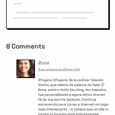
a
N
NEXT
s
v
e
P
[Resenha] Luciano Pavarotti - Um Mestre Para
x
o
i
Todos de Andrea Bocelli | @BertrandBrasil
t
s
P
g
t
o
a
s
t
t
8 Comments
i
o
Bruna
n
16 de setembro de 2014 às 11:43
Sfogarsi. Sfogarsi. Se eu estiver falando
direito, que delícia de palavra de falar 🙂
Anna, admiro muito teu blog, teu trabalho,
tua personalidade e agora estou virando
fã da tua escrita também. Continua
escrevendo para tornar a internet um lugar
mais interessante – e tomara que um dia tu
tornes as livrarias mais interessantes