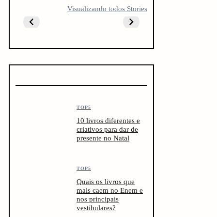
5 LIVROS PARA
5 LIVROS QUE
10 livro
Visualizando todos Stories
FICAR
TODO
antes do
OBCECADO
CREATOR
vestibul
DEVERIA LER
TOP5
10 livros diferentes e
criativos para dar de
presente no Natal
TOP5
Quais os livros que
mais caem no Enem e
nos principais
vestibulares?