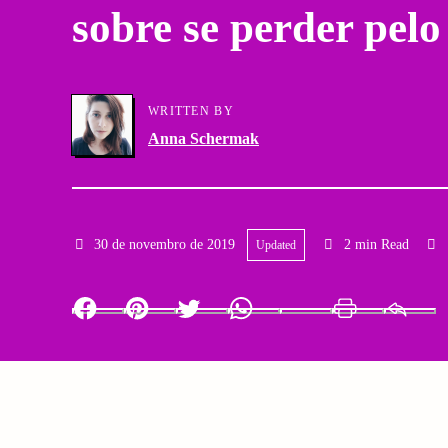
sobre se perder pel
a
g
r
a
y
WRITTEN BY
t
Anna Schermak
N
i
a
o
v
30 de novembro de 2019
2 min Read
Updated
n
i
Facebook
Pinterest
Twitter
Whatsapp
LinkedIn
Print
g
a
t