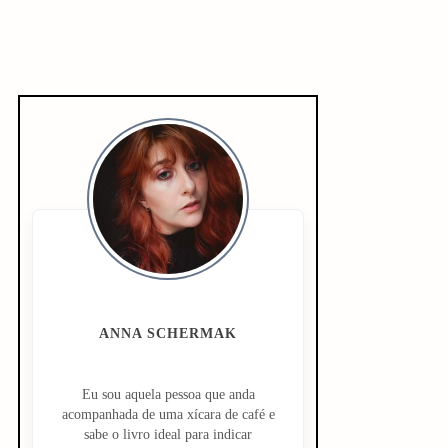
S
i
d
e
b
a
ANNA SCHERMAK
r
Eu sou aquela pessoa que anda
acompanhada de uma xícara de café e
sabe o livro ideal para indicar