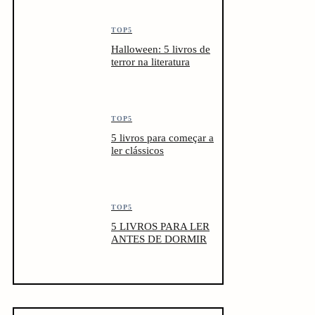
TOP5
Halloween: 5 livros de
terror na literatura
TOP5
5 livros para começar a
ler clássicos
TOP5
5 LIVROS PARA LER
ANTES DE DORMIR