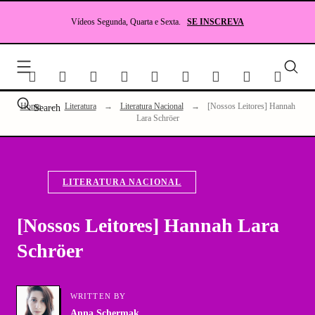
Skip
to
Vídeos Segunda, Quarta e Sexta.
SE INSCREVA
content
Seu
site
sobr
Lite
Home
→
Literatura
→
Literatura Nacional
→
[Nossos Leitores] Hannah
Search
e
Lara Schröer
RP
LITERATURA NACIONAL
[Nossos Leitores] Hannah Lara
Schröer
WRITTEN BY
Anna Schermak