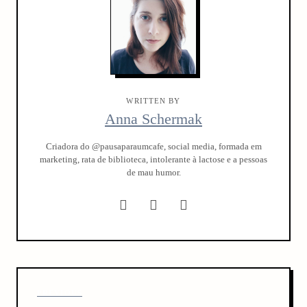
WRITTEN BY
Anna Schermak
Criadora do @pausaparaumcafe, social media, formada em
marketing, rata de biblioteca, intolerante à lactose e a pessoas
de mau humor.
P
P
PREVIOUS
o