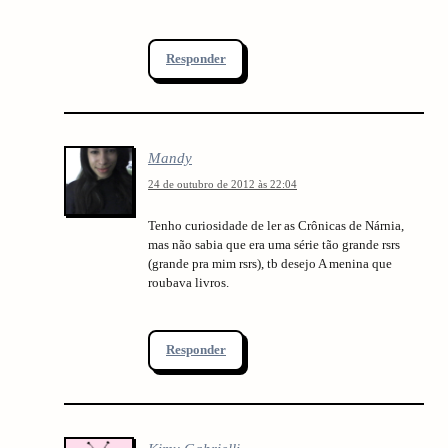
Responder
Mandy
24 de outubro de 2012 às 22:04
Tenho curiosidade de ler as Crônicas de Nárnia,
mas não sabia que era uma série tão grande rsrs
(grande pra mim rsrs), tb desejo A menina que
roubava livros.
arch
Responder
: