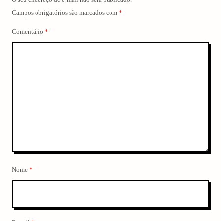
O seu endereço de e-mail não será publicado.
Campos obrigatórios são marcados com
*
Comentário
*
Nome
*