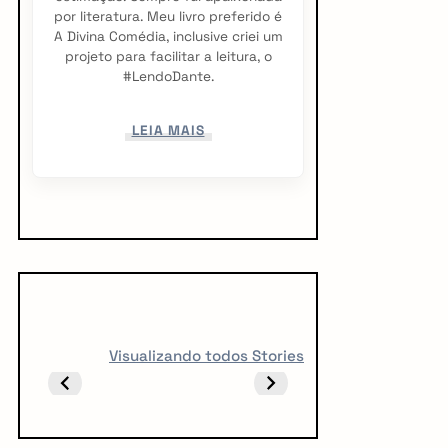
por literatura. Meu livro preferido é
A Divina Comédia, inclusive criei um
projeto para facilitar a leitura, o
#LendoDante.
LEIA MAIS
5 LIVROS PARA
5 LIVROS QUE
10 livro
Visualizando todos Stories
FICAR
TODO CREATOR
ler ant
OBCECADO
DEVERIA LER
vestibu