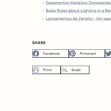
Casamentos literários: Comprando
Basic Rules about Lighting in a Re
Lançamentos de Janeiro - Um pa
SHARE
Facebook
Pinterest
Print
Email
arch
r: