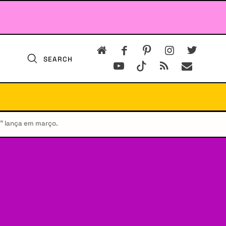
SEARCH
d” lança em março.