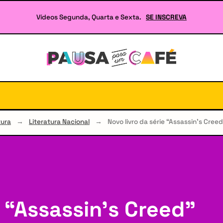
Vídeos Segunda, Quarta e Sexta.
SE INSCREVA
Seu
site
sobre
Literatura
e
RPG
tura
→
Literatura Nacional
→
Novo livro da série “Assassin’s Cree
e “Assassin’s Creed”