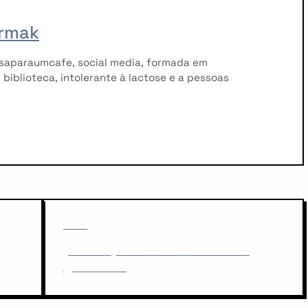
rmak
saparaumcafe, social media, formada em
 biblioteca, intolerante à lactose e a pessoas
N
NEXT
e
[Resenha] Um dia de David Nicholls |
x
@intrinseca
t
P