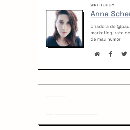
WRITTEN BY
Anna Sche
Criadora do @pau
marketing, rata de
de mau humor.
P
P
PREVIOUS
o
r
@BertrandBrasil divulga capa da
e
s
sequencia de O Azarão.
v
i
t