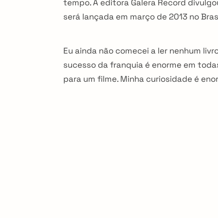
tempo. A editora Galera Record divulgou
i
será lançada em março de 2013 no Brasi
o
Eu ainda não comecei a ler nenhum livr
n
sucesso da franquia é enorme em todas
para um filme. Minha curiosidade é en