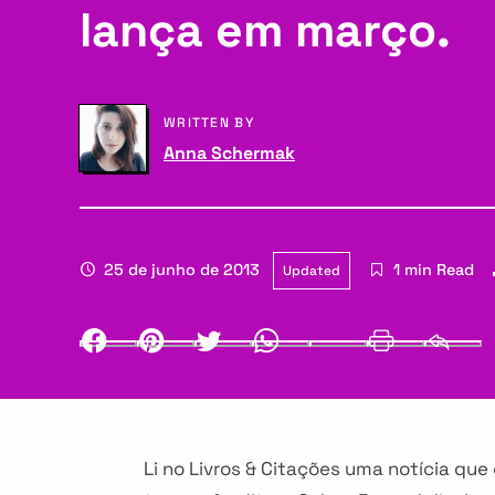
lança em março.
a
g
r
a
y
WRITTEN BY
t
Anna Schermak
N
i
a
o
v
25 de junho de 2013
1 min Read
Updated
n
i
Facebook
Pinterest
Twitter
Whatsapp
LinkedIn
Print
g
a
t
Li no Livros & Citações uma notícia qu