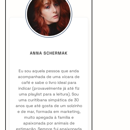
i
d
e
b
a
ANNA SCHERMAK
r
Eu sou aquela pessoa que anda
acompanhada de uma xícara de
café e sabe o livro ideal para
indicar (provavelmente já até fiz
uma playlist para a leitura). Sou
uma curitibana simpática de 30
anos que até gosta de um solzinho
e de mar, formada em marketing,
muito apegada à família e
apaixonada por animais de
estimação. Sempre fui apaixonada