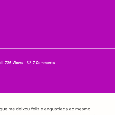
726 Views
7 Comments
Email
e que me deixou feliz e angustiada ao mesmo