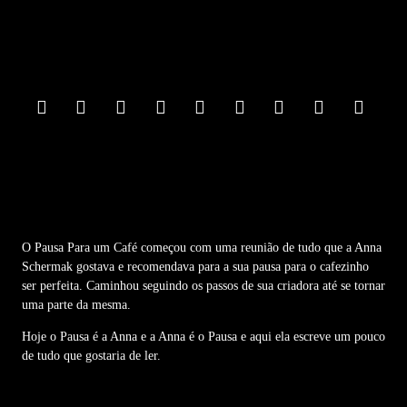
F
o
o
t
e
r
M
e
n
u
O Pausa Para um Café começou com uma reunião de tudo que a Anna
Schermak gostava e recomendava para a sua pausa para o cafezinho
ser perfeita. Caminhou seguindo os passos de sua criadora até se tornar
uma parte da mesma.
Hoje o Pausa é a Anna e a Anna é o Pausa e aqui ela escreve um pouco
de tudo que gostaria de ler.