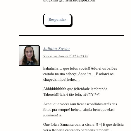
blogkimygabrielli.blogspot.com
arch
:
Responder
Juliana Xavier
5 de novembro de 2012 às 23:47
hahahaha… que fofos vocês!! Adorei os balões
caindo na sua cabeça, Anna! rs… E adorei os
chapeuzinhos! hehe….
Ahhhhhhhhhh que felicidade lembrar da
Tahereh!!! Ela é tão fofa, né???? *-*
Achei que vocês iam ficar escondidos atrás das
fotos pra sempre! hehe… ainda bem que elas
sumiram! rs
Que fofa a Samanta com a xícara!!! =) E que delícia
ver a Roberta cantando parabéns também!!