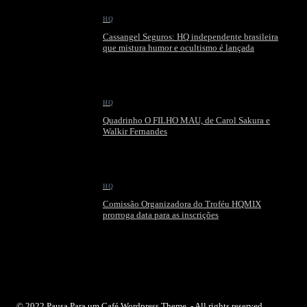
HQ
Cassangel Seguros: HQ independente brasileira
que mistura humor e ocultismo é lançada
HQ
Quadrinho O FILHO MAU, de Carol Sakura e
Walkir Fernandes
HQ
Comissão Organizadora do Troféu HQMIX
prorroga data para as inscrições
© 2022 Pausa Para um Café Wordpress Theme, - All rights reserved.