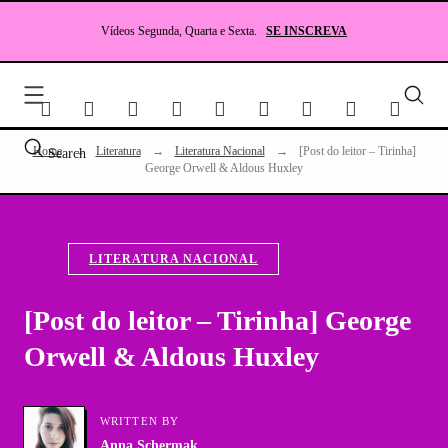
Skip
to
Vídeos Segunda, Quarta e Sexta.
SE INSCREVA
content
Seu
site
sobr
Lite
Home
→
Literatura
→
Literatura Nacional
→
[Post do leitor – Tirinha]
Search
e
George Orwell & Aldous Huxley
RP
LITERATURA NACIONAL
[Post do leitor – Tirinha] George
Orwell & Aldous Huxley
WRITTEN BY
Anna Schermak