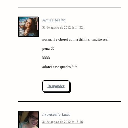
Aymée Meira
31 de agosto de 2012 às 14:32
nossa, ri e chorei com a tirinha…muito real.
pena 😡
kkkk
adorei esse quadro *-*
Responder
Francielle Lima
31 de agosto de 2012 às 15:16