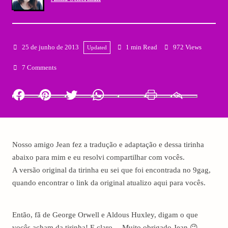
25 de junho de 2013
1 min Read
972 Views
Updated
7 Comments
Facebook
Pinterest
Twitter
Whatsapp
LinkedIn
Print
Email
Nosso amigo Jean fez a tradução e adaptação e dessa tirinha
abaixo para mim e eu resolvi compartilhar com vocês.
A versão original da tirinha eu sei que foi encontrada no 9gag,
quando encontrar o link da original atualizo aqui para vocês.
Então, fã de George Orwell e Aldous Huxley, digam o que
vocês acham da tirinha! E claro… Muito obrigado Jean 😉