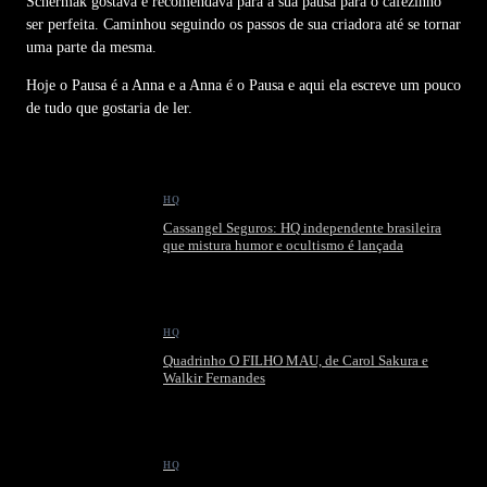
Schermak gostava e recomendava para a sua pausa para o cafezinho
ser perfeita. Caminhou seguindo os passos de sua criadora até se tornar
uma parte da mesma.
Hoje o Pausa é a Anna e a Anna é o Pausa e aqui ela escreve um pouco
de tudo que gostaria de ler.
HQ
Cassangel Seguros: HQ independente brasileira
que mistura humor e ocultismo é lançada
HQ
Quadrinho O FILHO MAU, de Carol Sakura e
Walkir Fernandes
HQ