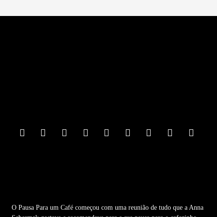
F
o
o
t
e
r
M
e
n
u
O Pausa Para um Café começou com uma reunião de tudo que a Anna