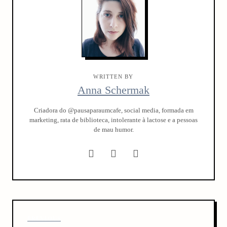
WRITTEN BY
Anna Schermak
Criadora do @pausaparaumcafe, social media, formada em
marketing, rata de biblioteca, intolerante à lactose e a pessoas
de mau humor.
P
P
PREVIOUS
o