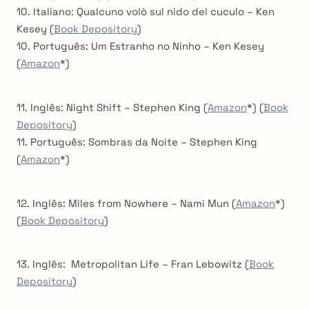
10. Italiano: Qualcuno volò sul nido del cuculo – Ken
Kesey (
Book Depository
)
10. Português: Um Estranho no Ninho – Ken Kesey
(
Amazon
*)
11. Inglês: Night Shift – Stephen King (
Amazon
*) (
Book
Depository
)
11. Português: Sombras da Noite – Stephen King
(
Amazon
*)
12. Inglês: Miles from Nowhere – Nami Mun (
Amazon
*)
(
Book Depository
)
13. Inglês: Metropolitan Life – Fran Lebowitz (
Book
Depository
)