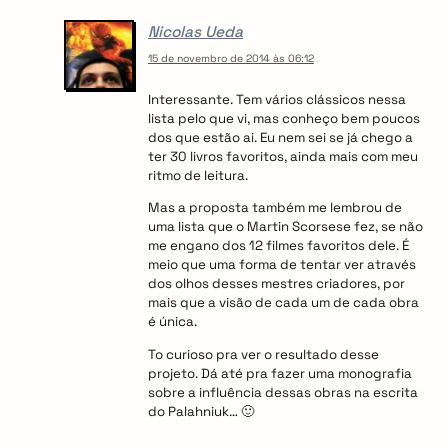
o
Nicolas Ueda
n
15 de novembro de 2014 às 06:12
Interessante. Tem vários clássicos nessa
lista pelo que vi, mas conheço bem poucos
dos que estão ai. Eu nem sei se já chego a
ter 30 livros favoritos, ainda mais com meu
ritmo de leitura.
Mas a proposta também me lembrou de
uma lista que o Martin Scorsese fez, se não
me engano dos 12 filmes favoritos dele. É
meio que uma forma de tentar ver através
dos olhos desses mestres criadores, por
mais que a visão de cada um de cada obra
é única.
To curioso pra ver o resultado desse
projeto. Dá até pra fazer uma monografia
sobre a influência dessas obras na escrita
do Palahniuk… 🙂