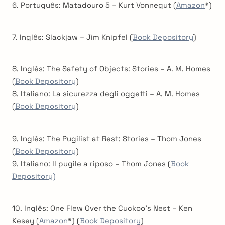
6. Português: Matadouro 5 – Kurt Vonnegut (
Amazon
*)
7. Inglês: Slackjaw – Jim Knipfel (
Book Depository
)
8. Inglês: The Safety of Objects: Stories – A. M. Homes
(
Book Depository
)
8. Italiano: La sicurezza degli oggetti – A. M. Homes
(
Book Depository
)
9. Inglês: The Pugilist at Rest: Stories – Thom Jones
(
Book Depository
)
9. Italiano: Il pugile a riposo – Thom Jones (
Book
Depository)
10. Inglês: One Flew Over the Cuckoo’s Nest – Ken
Kesey (
Amazon
*) (
Book Depository
)