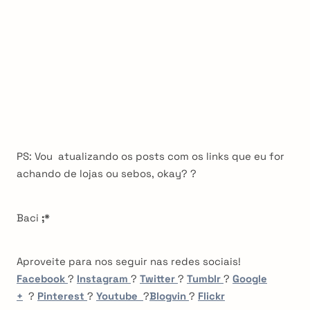
PS: Vou atualizando os posts com os links que eu for
achando de lojas ou sebos, okay? ?
Baci
;
*
Aproveite para nos seguir nas redes sociais!
Facebook
?
Instagram
?
Twitter
?
Tumblr
?
Google
+
?
Pinterest
?
Youtube
?
Blogvin
?
Flickr