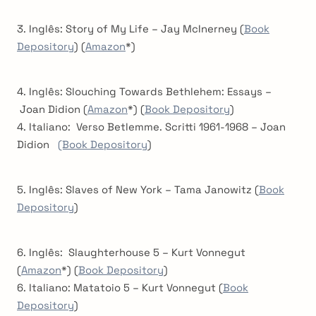
3. Inglês: Story of My Life – Jay McInerney (
Book
Depository
) (
Amazon
*)
4. Inglês: Slouching Towards Bethlehem: Essays –
Joan Didion (
Amazon
*) (
Book Depository
)
4. Italiano: Verso Betlemme. Scritti 1961-1968 – Joan
Didion
(Book Depository
)
5. Inglês: Slaves of New York – Tama Janowitz (
Book
Depository
)
6. Inglês: Slaughterhouse 5 – Kurt Vonnegut
(
Amazon
*) (
Book Depository
)
6. Italiano: Matatoio 5 – Kurt Vonnegut (
Book
Depository
)