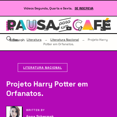
Skip
to
Vídeos Segunda, Quarta e Sexta.
SE INSCREVA
content
Se
site
sob
Lit
Home
Search
→
Literatura
→
Literatura Nacional
→
Projeto Harry
e
Potter em Orfanatos.
RP
LITERATURA NACIONAL
Projeto Harry Potter em
Orfanatos.
WRITTEN BY
Anna Schermak