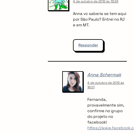
4 de outubro de 2012 às 13:24
Anna vc saberia se tem aqui
por São Paulo? Entrei no RJ
e em MT.
Responder
Anna Schermak
4 de outubro de 2012 às
16:01
Fernanda,
provavelmente sim,
confirme no grupo
do projeto no
facebook!
https://www.facebook.