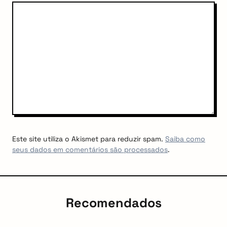
arch
:
Este site utiliza o Akismet para reduzir spam.
Saiba como
seus dados em comentários são processados
.
Recomendados