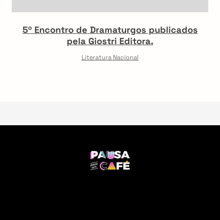
5º Encontro de Dramaturgos publicados
pela Giostri Editora.
Literatura Nacional
F
o