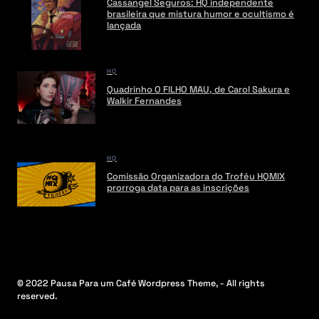
Cassangel Seguros: HQ independente
brasileira que mistura humor e ocultismo é
lançada
HQ
Quadrinho O FILHO MAU, de Carol Sakura e
Walkir Fernandes
HQ
Comissão Organizadora do Troféu HQMIX
prorroga data para as inscrições
© 2022 Pausa Para um Café Wordpress Theme, - All rights
reserved.