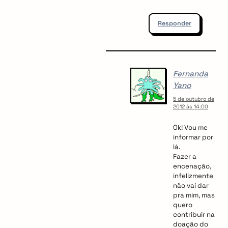
Responder
Fernanda
Yano
5 de outubro de
2012 às 14:00
Ok! Vou me
informar por
lá.
Fazer a
encenação,
infelizmente
não vai dar
pra mim, mas
quero
contribuir na
doação do