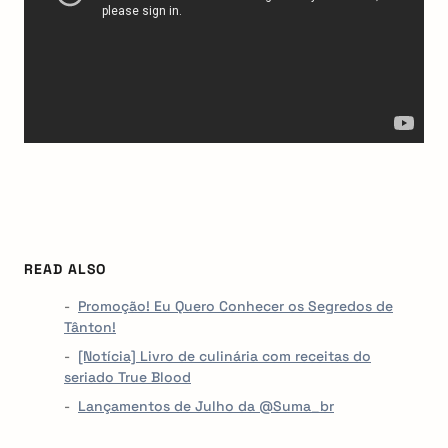
READ ALSO
Promoção! Eu Quero Conhecer os Segredos de
Tânton!
[Notícia] Livro de culinária com receitas do
seriado True Blood
Lançamentos de Julho da @Suma_br