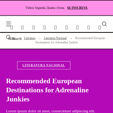
Skip
to
Vídeos Segunda, Quarta e Sexta.
SE INSCREVA
content
Seu
site
sobr
Lite
Home
→
Literatura
→
Literatura Nacional
→
Recommended European
Search
e
Destinations for Adrenaline Junkies
RP
LITERATURA NACIONAL
Recommended European
Destinations for Adrenaline
Junkies
Lorem ipsum dolor sit amet, consectetuer adipiscing elit.