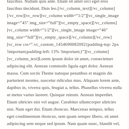
faucibus. Nullam quis ante. Etiam sit amet orci eget eros
faucibus tincidunt. Duis leo.[/vc_column_text][/vc_column]
[/vc_row][vc_row][vc_column width=”1/2″][vc_single_image
image=”45″ img_size=”full”][vc_empty_space][/vc_column]
[vc_column width=”1/2″][vc_single_image image=”46″
img_size=”full”][vc_empty_space][/vc_column][/vc_row]
[vc_row css=”.vc_custom_1454690082092{padding-top: 2px
!important;padding-left: 13% !important;}”][vc_column]
[vc_column_text]Lorem ipsum dolor sit amet, consectetuer
adipiscing elit. Aenean commodo ligula eget dolor. Aenean
massa. Cum sociis Theme natoque penatibus et magnis dis
parturient montes, nascetur ridiculus mus. Aliquam lorem ante,
dapibus in, viverra quis, feugiat a, tellus. Phasellus viverra nulla
ut metus varius laoreet. Quisque rutrum. Aenean imperdiet.
Etiam ultricies nisi vel augue. Curabitur ullamcorper ultricies
nisi. Nam eget dui. Etiam rhoncus. Maecenas tempus, tellus
eget condimentum rhoncus, sem quam semper libero, sit amet
adipiscing sem neque sed ipsum. Nam quam nunc, blandit vel,