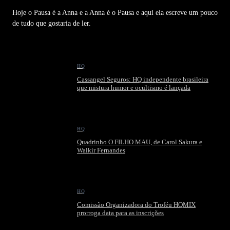
Hoje o Pausa é a Anna e a Anna é o Pausa e aqui ela escreve um pouco
de tudo que gostaria de ler.
HQ
Cassangel Seguros: HQ independente brasileira
que mistura humor e ocultismo é lançada
HQ
Quadrinho O FILHO MAU, de Carol Sakura e
Walkir Fernandes
HQ
Comissão Organizadora do Troféu HQMIX
prorroga data para as inscrições