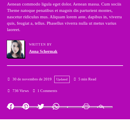
Aenean commodo ligula eget dolor. Aenean massa. Cum sociis
Theme natoque penatibus et magnis dis parturient montes,
nascetur ridiculus mus. Aliquam lorem ante, dapibus in, viverra
quis, feugiat a, tellus. Phasellus viverra nulla ut metus varius
laoreet.
WRITTEN BY
Anna Schermak
30 de novembro de 2019
5 min Read
Updated
736 Views
1 Comments
Facebook
Pinterest
Twitter
Whatsapp
LinkedIn
Print
Email