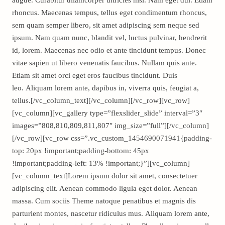
augue. Curabitur ullamcorper ultricies nisi. Nam eget dui. Etiam
rhoncus. Maecenas tempus, tellus eget condimentum rhoncus,
sem quam semper libero, sit amet adipiscing sem neque sed
ipsum. Nam quam nunc, blandit vel, luctus pulvinar, hendrerit
id, lorem. Maecenas nec odio et ante tincidunt tempus. Donec
vitae sapien ut libero venenatis faucibus. Nullam quis ante.
Etiam sit amet orci eget eros faucibus tincidunt. Duis
leo. Aliquam lorem ante, dapibus in, viverra quis, feugiat a,
tellus.[/vc_column_text][/vc_column][/vc_row][vc_row]
[vc_column][vc_gallery type=”flexslider_slide” interval=”3″
images=”808,810,809,811,807″ img_size=”full”][/vc_column]
[/vc_row][vc_row css=”.vc_custom_1454690071941{padding-
top: 20px !important;padding-bottom: 45px
!important;padding-left: 13% !important;}”][vc_column]
[vc_column_text]Lorem ipsum dolor sit amet, consectetuer
adipiscing elit. Aenean commodo ligula eget dolor. Aenean
massa. Cum sociis Theme natoque penatibus et magnis dis
parturient montes, nascetur ridiculus mus. Aliquam lorem ante,