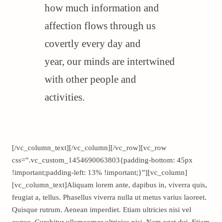
how much information and
affection flows through us
covertly every day and
year, our minds are intertwined
with other people and
activities.
[/vc_column_text][/vc_column][/vc_row][vc_row
css=”.vc_custom_1454690063803{padding-bottom: 45px
!important;padding-left: 13% !important;}”][vc_column]
[vc_column_text]Aliquam lorem ante, dapibus in, viverra quis,
feugiat a, tellus. Phasellus viverra nulla ut metus varius laoreet.
Quisque rutrum. Aenean imperdiet. Etiam ultricies nisi vel