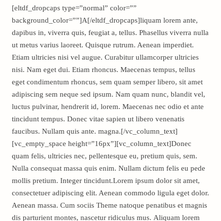
[eltdf_dropcaps type=”normal” color=””
background_color=””]A[/eltdf_dropcaps]liquam lorem ante,
dapibus in, viverra quis, feugiat a, tellus. Phasellus viverra nulla
ut metus varius laoreet. Quisque rutrum. Aenean imperdiet.
Etiam ultricies nisi vel augue. Curabitur ullamcorper ultricies
nisi. Nam eget dui. Etiam rhoncus. Maecenas tempus, tellus
eget condimentum rhoncus, sem quam semper libero, sit amet
adipiscing sem neque sed ipsum. Nam quam nunc, blandit vel,
luctus pulvinar, hendrerit id, lorem. Maecenas nec odio et ante
tincidunt tempus. Donec vitae sapien ut libero venenatis
faucibus. Nullam quis ante. magna.[/vc_column_text]
[vc_empty_space height=”16px”][vc_column_text]Donec
quam felis, ultricies nec, pellentesque eu, pretium quis, sem.
Nulla consequat massa quis enim. Nullam dictum felis eu pede
mollis pretium. Integer tincidunt.Lorem ipsum dolor sit amet,
consectetuer adipiscing elit. Aenean commodo ligula eget dolor.
Aenean massa. Cum sociis Theme natoque penatibus et magnis
dis parturient montes, nascetur ridiculus mus. Aliquam lorem