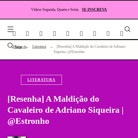
Skip
to
Vídeos Segunda, Quarta e Sexta.
SE INSCREVA
content
Seu
site
sobr
Lite
Home
→
Literatura
→
[Resenha] A Maldição do Cavaleiro de Adriano
Search
e
Siqueira | @Estronho
RP
LITERATURA
[Resenha] A Maldição do
Cavaleiro de Adriano Siqueira |
@Estronho