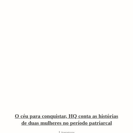
O céu para conquistar, HQ conta as histórias
de duas mulheres no período patriarcal
Literatura