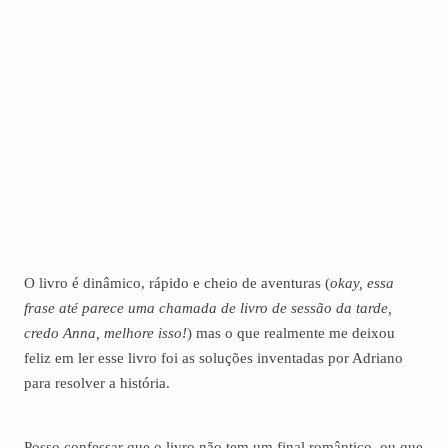
O livro é dinâmico, rápido e cheio de aventuras (
okay, essa
frase até parece uma chamada de livro de sessão da tarde,
credo Anna, melhore isso!
) mas o que realmente me deixou
feliz em ler esse livro foi as soluções inventadas por Adriano
para resolver a história.
Posso confessar que o livro não tem um final romântico, ou que