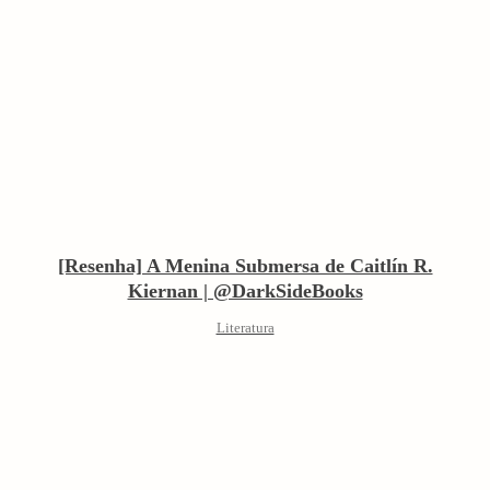
[Resenha] A Menina Submersa de Caitlín R.
Kiernan | @DarkSideBooks
Literatura