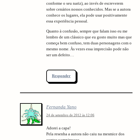
conforme o seu nariz), ao invés de escreverem
sobre cenários nossos conhecidos. Mas se a autora
arch
conhece os lugares, ela pode usar positivamente
:
essa experiência pessoal.
Quanto à confusão, sempre que falam isso eu me
lembro de um clássico que eu gosto muito mas que
começa bem confuso, tem duas personagens com o
mesmo nome. Às vezes essa imprecisão pode não
ser um defeito…
Responder
Fernanda Yano
24 de setembro de 2012 às 12:06
Adorei a capa!
Pela resenha a autora não caiu na mesmice dos
contos vampirescos.