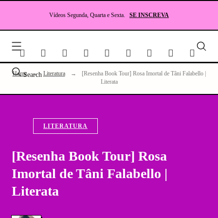
Skip
to
Vídeos Segunda, Quarta e Sexta.
SE INSCREVA
content
Seu
site
sobr
Lite
Home
→
Literatura
→
[Resenha Book Tour] Rosa Imortal de Tâni Falabello |
Search
e
Literata
RP
LITERATURA
[Resenha Book Tour] Rosa
Imortal de Tâni Falabello |
Literata