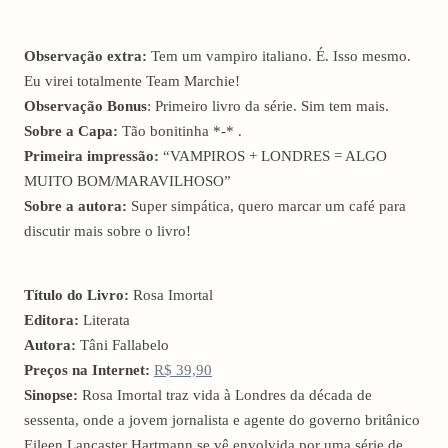
Observação extra:
Tem um vampiro italiano. É. Isso mesmo.
Eu virei totalmente Team Marchie!
Observação Bonus
: Primeiro livro da série. Sim tem mais.
Sobre a Capa:
Tão bonitinha *-* .
Primeira impressão:
“VAMPIROS + LONDRES = ALGO
MUITO BOM/MARAVILHOSO”
Sobre a autora:
Super simpática, quero marcar um café para
discutir mais sobre o livro!
Título do Livro:
Rosa Imortal
Editora
:
Literata
Autora
:
Tâni Fallabelo
Preços na Internet:
R$ 39,90
Sinopse:
Rosa Imortal traz vida à Londres da década de
sessenta, onde a jovem jornalista e agente do governo britânico
Eileen Lancaster Hartmann se vê envolvida por uma série de