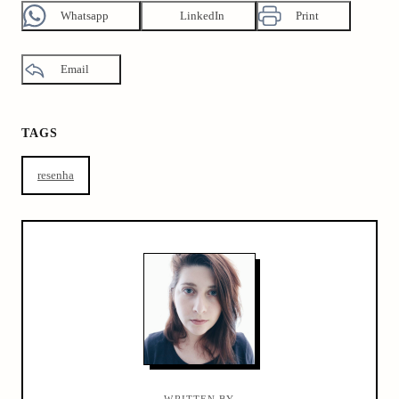
Whatsapp
LinkedIn
Print
Email
TAGS
resenha