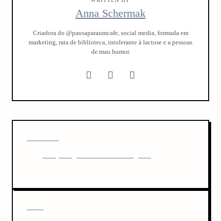
WRITTEN BY
Anna Schermak
Criadora do @pausaparaumcafe, social media, formada em
marketing, rata de biblioteca, intolerante à lactose e a pessoas
de mau humor.
P
P
PREVIOUS
o
r
[Série] Fringe e seu viral sinistro-genial
s
e
v
t
i
n
o
u
a
N
NEXT
s
e