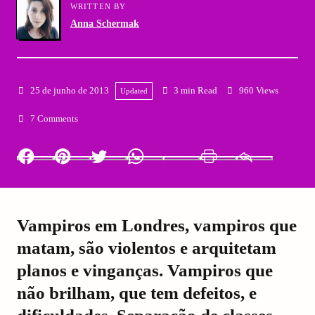
WRITTEN BY
Anna Schermak
25 de junho de 2013
3 min Read
960 Views
Updated
7 Comments
Facebook
Pinterest
Twitter
Whatsapp
LinkedIn
Print
Email
Vampiros em Londres, vampiros que
matam, são violentos e arquitetam
planos e vinganças. Vampiros que
não brilham, que tem defeitos, e