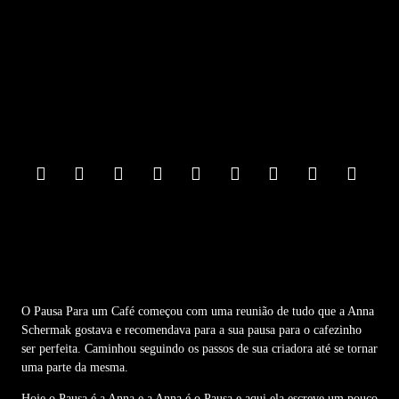
F
o
o
t
e
r
M
e
n
u
O Pausa Para um Café começou com uma reunião de tudo que a Anna
Schermak gostava e recomendava para a sua pausa para o cafezinho
ser perfeita. Caminhou seguindo os passos de sua criadora até se tornar
uma parte da mesma.
Hoje o Pausa é a Anna e a Anna é o Pausa e aqui ela escreve um pouco