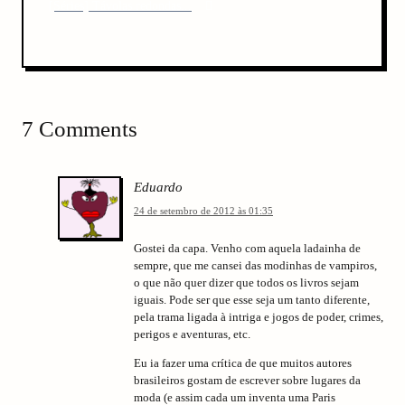
v
P
[Séries] Távolas redondas...
x
o
i
t
s
P
g
t
o
a
s
t
t
7 Comments
i
o
Eduardo
n
24 de setembro de 2012 às 01:35
Gostei da capa. Venho com aquela ladainha de
sempre, que me cansei das modinhas de vampiros,
o que não quer dizer que todos os livros sejam
iguais. Pode ser que esse seja um tanto diferente,
pela trama ligada à intriga e jogos de poder, crimes,
perigos e aventuras, etc.
Eu ia fazer uma crítica de que muitos autores
brasileiros gostam de escrever sobre lugares da
moda (e assim cada um inventa uma Paris