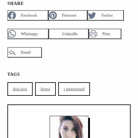
SHARE
Facebook
Pinterest
Twitter
Whatsapp
LinkedIn
Print
Email
TAGS
dois rios
livros
t greenwood