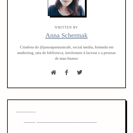
WRITTEN BY
Anna Schermak
Criadora do @pausaparaumcafe, social media, formada em
marketing, rata de biblioteca, intolerante à lactose e a pessoas
de mau humor.
P
P
PREVIOUS
o
r
Promoção Niver No Universo da Literatura
s
e
v
t