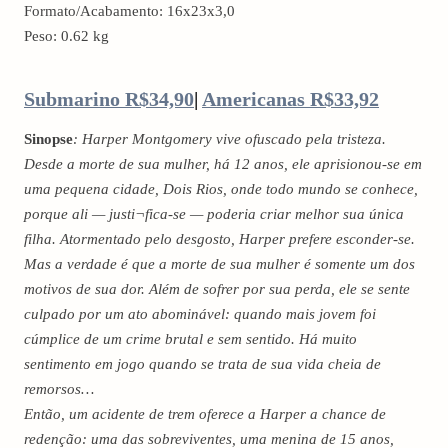
Formato/Acabamento: 16x23x3,0
Peso: 0.62 kg
Submarino R$34,90
|
Americanas R$33,92
Sinopse
: Harper Montgomery vive ofuscado pela tristeza.
Desde a morte de sua mulher, há 12 anos, ele aprisionou-se em
uma pequena cidade, Dois Rios, onde todo mundo se conhece,
porque ali — justi¬fica-se — poderia criar melhor sua única
filha. Atormentado pelo desgosto, Harper prefere esconder-se.
Mas a verdade é que a morte de sua mulher é somente um dos
motivos de sua dor. Além de sofrer por sua perda, ele se sente
culpado por um ato abominável: quando mais jovem foi
cúmplice de um crime brutal e sem sentido. Há muito
sentimento em jogo quando se trata de sua vida cheia de
remorsos…
Então, um acidente de trem oferece a Harper a chance de
redenção: uma das sobreviventes, uma menina de 15 anos,