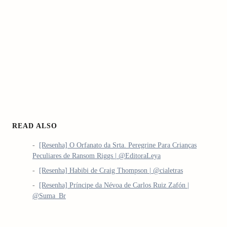
READ ALSO
[Resenha] O Orfanato da Srta. Peregrine Para Crianças
Peculiares de Ransom Riggs | @EditoraLeya
[Resenha] Habibi de Craig Thompson | @cialetras
arch
:
[Resenha] Príncipe da Névoa de Carlos Ruiz Zafón |
@Suma_Br