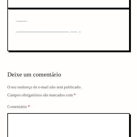
i
n
o
u
a
N
NEXT
s
v
e
P
Final WCS na BlizzCon começa hoje
x
o
i
t
s
P
g
t
o
a
s
t
t
Deixe um comentário
i
o
O seu endereço de e-mail não será publicado.
n
Campos obrigatórios são marcados com
*
Comentário
*