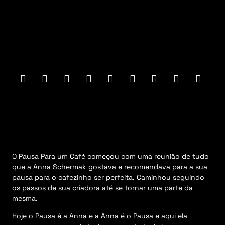
F
o
o
t
e
r
M
e
n
u
O Pausa Para um Café começou com uma reunião de tudo
que a Anna Schermak gostava e recomendava para a sua
pausa para o cafezinho ser perfeita. Caminhou seguindo
os passos de sua criadora até se tornar uma parte da
mesma.
Hoje o Pausa é a Anna e a Anna é o Pausa e aqui ela