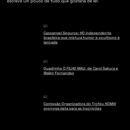
escreve um pouco de tudo que gostaria de ler.
HQ
Cassangel Seguros: HQ independente
brasileira que mistura humor e ocultismo é
lançada
HQ
Quadrinho O FILHO MAU, de Carol Sakura e
Walkir Fernandes
HQ
Comissão Organizadora do Troféu HQMIX
prorroga data para as inscrições