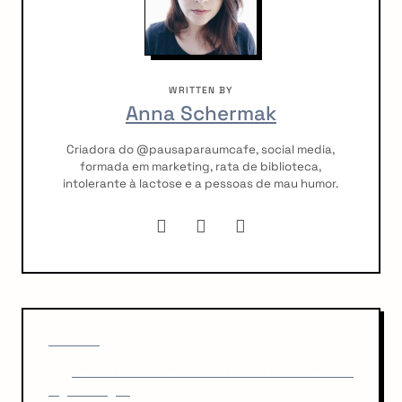
WRITTEN BY
Anna Schermak
Criadora do @pausaparaumcafe, social media,
formada em marketing, rata de biblioteca,
intolerante à lactose e a pessoas de mau humor.
P
P
o
PREVIOUS
r
Entrevista com autora de Entre Dois Mundos -
s
e
Ligia Miraglia
v