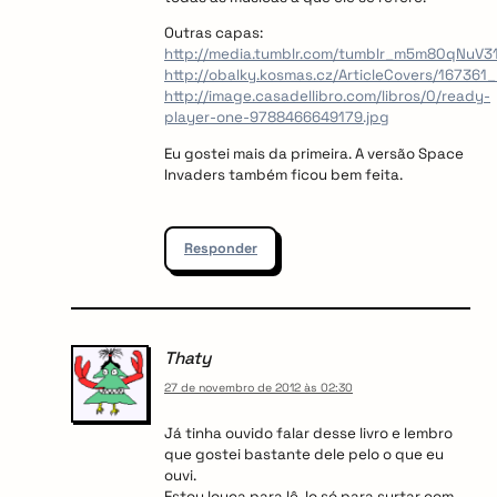
Outras capas:
http://media.tumblr.com/tumblr_m5m80qNuV3
http://obalky.kosmas.cz/ArticleCovers/167361_
http://image.casadellibro.com/libros/0/ready-
player-one-9788466649179.jpg
Eu gostei mais da primeira. A versão Space
Invaders também ficou bem feita.
Responder
Thaty
27 de novembro de 2012 às 02:30
Já tinha ouvido falar desse livro e lembro
que gostei bastante dele pelo o que eu
ouvi.
Estou louca para lê-lo só para surtar com