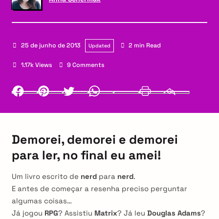
25 de junho de 2013
2 min Read
Updated
1.17k Views
9 Comments
Facebook
Pinterest
Twitter
Whatsapp
LinkedIn
Print
Email
Demorei, demorei e demorei
para ler, no final eu amei!
Um livro escrito de
nerd
para
nerd
.
E antes de começar a resenha preciso perguntar
algumas coisas…
Já jogou
RPG
? Assistiu
Matrix
? Já leu
Douglas
Adams
?