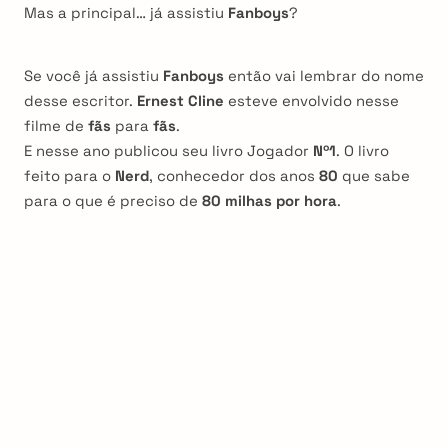
Mas a principal… já assistiu
Fanboys
?
Se você já assistiu
Fanboys
então vai lembrar do nome
desse escritor.
Ernest Cline
esteve envolvido nesse
filme de
fãs
para
fãs
.
E nesse ano publicou seu livro Jogador
Nº1
. O livro
feito para o
Nerd
, conhecedor dos anos
80
que sabe
para o que é preciso de
80 milhas por hora
.