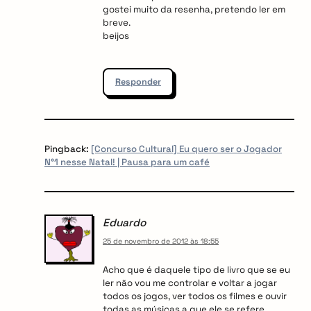
gostei muito da resenha, pretendo ler em
arch
breve.
:
beijos
Responder
Pingback:
[Concurso Cultural] Eu quero ser o Jogador
N°1 nesse Natal! | Pausa para um café
Eduardo
25 de novembro de 2012 às 18:55
Acho que é daquele tipo de livro que se eu
ler não vou me controlar e voltar a jogar
todos os jogos, ver todos os filmes e ouvir
todas as músicas a que ele se refere.