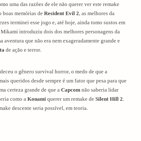
como uma das razões de ele não querer ver este remake
ho boas memórias de
Resident Evil 2
, as melhores da
zes terminei esse jogo e, até hoje, ainda tomo sustos em
i Mikami introduziu dois dos melhores personagens da
uma aventura que não era nem exageradamente grande e
ta
de ação e terror.
eceu o gênero survival horror, o medo de que a
ais queridos desde sempre é um fator que pesa para que
uma certeza grande de que a
Capcom
não saberia lidar
seria como a
Konami
querer um remake de
Silent Hill 2
.
ake descente seria possível, em teoria.