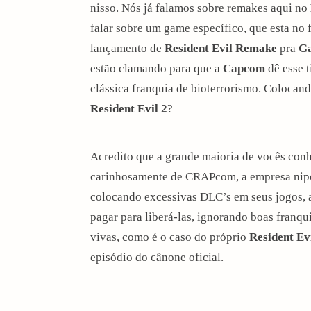
nisso. Nós já falamos sobre remakes aqui no
falar sobre um game específico, que esta no
lançamento de
Resident Evil Remake
pra
G
estão clamando para que a
Capcom
dê esse t
clássica franquia de bioterrorismo. Colocand
Resident Evil 2
?
Acredito que a grande maioria de vocês conh
carinhosamente de CRAPcom, a empresa nipô
colocando excessivas DLC’s em seus jogos, 
pagar para liberá-las, ignorando boas franq
vivas, como é o caso do próprio
Resident Ev
episódio do cânone oficial.
arch
: