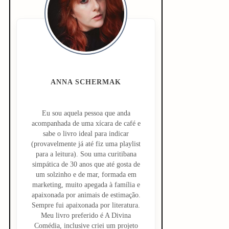
d
e
b
a
ANNA SCHERMAK
r
Eu sou aquela pessoa que anda
acompanhada de uma xícara de café e
sabe o livro ideal para indicar
(provavelmente já até fiz uma playlist
para a leitura). Sou uma curitibana
simpática de 30 anos que até gosta de
um solzinho e de mar, formada em
marketing, muito apegada à família e
apaixonada por animais de estimação.
Sempre fui apaixonada por literatura.
Meu livro preferido é A Divina
Comédia, inclusive criei um projeto