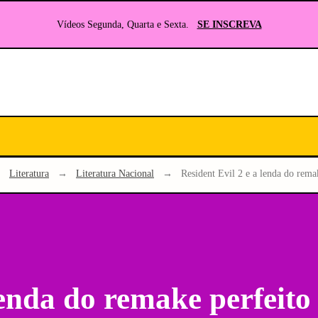
Vídeos Segunda, Quarta e Sexta.
SE INSCREVA
Seu
site
sobre
Literatura
e
→
Literatura
→
Literatura Nacional
→
Resident Evil 2 e a lenda do rema
RPG
lenda do remake perfeito