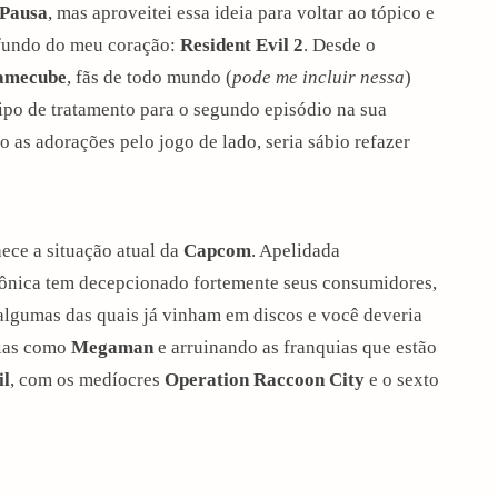
Pausa
, mas aproveitei essa ideia para voltar ao tópico e
 fundo do meu coração:
Resident Evil 2
. Desde o
amecube
, fãs de todo mundo (
pode me incluir nessa
)
ipo de tratamento para o segundo episódio na sua
o as adorações pelo jogo de lado, seria sábio refazer
ece a situação atual da
Capcom
. Apelidada
nica tem decepcionado fortemente seus consumidores,
algumas das quais já vinham em discos e você deveria
uias como
Megaman
e arruinando as franquias que estão
il
, com os medíocres
Operation Raccoon City
e o sexto