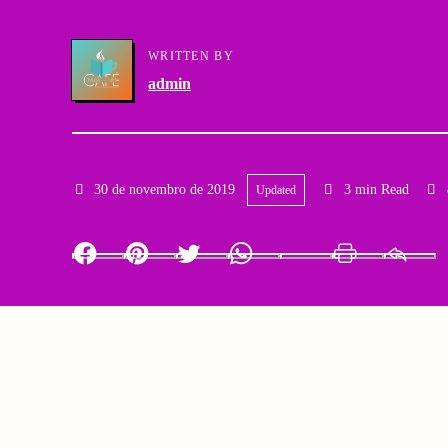
a
g
WRITTEN BY
r
a
admin
y
t
N
i
30 de novembro de 2019
3 min Read
Updated
a
o
v
n
Facebook
Pinterest
Twitter
Whatsapp
LinkedIn
Print
i
g
a
t