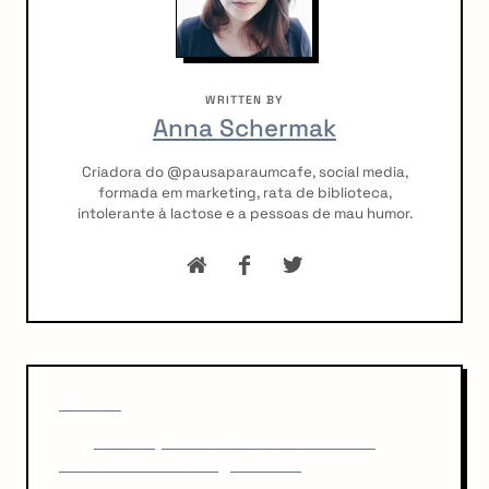
WRITTEN BY
Anna Schermak
Criadora do @pausaparaumcafe, social media,
formada em marketing, rata de biblioteca,
intolerante à lactose e a pessoas de mau humor.
P
P
o
PREVIOUS
r
[Resenha] Nova York: A Vida na Grande
s
e
Cidade de Will Eisner @CiaLetras
v
t