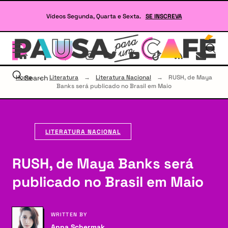
Skip
to
Vídeos Segunda, Quarta e Sexta.
SE INSCREVA
content
Se
site
sob
Lit
Home
Search
→
Literatura
→
Literatura Nacional
→
RUSH, de Maya
e
Banks será publicado no Brasil em Maio
RP
LITERATURA NACIONAL
RUSH, de Maya Banks será
publicado no Brasil em Maio
WRITTEN BY
Anna Schermak