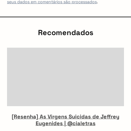
seus dados em comentários são processados
.
Recomendados
[Resenha] As Virgens Suicidas de Jeffrey
Eugenides | @cialetras