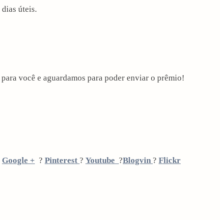
ias úteis.
ara você e aguardamos para poder enviar o prêmio!
?
Google +
?
Pinterest
?
Youtube
?
Blogvin
?
Flickr