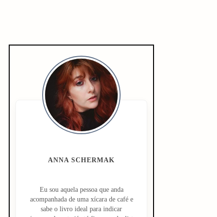
S
i
d
e
b
a
ANNA SCHERMAK
r
Eu sou aquela pessoa que anda
acompanhada de uma xícara de café e
sabe o livro ideal para indicar