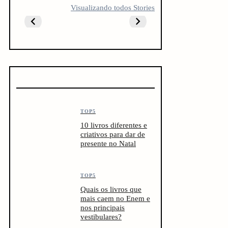
5 LIVROS PARA
5 LIVROS QUE
10 livro
Visualizando todos Stories
FICAR
TODO
antes do
OBCECADO
CREATOR
vestibul
DEVERIA LER
TOP5
10 livros diferentes e
criativos para dar de
presente no Natal
TOP5
Quais os livros que
mais caem no Enem e
nos principais
vestibulares?