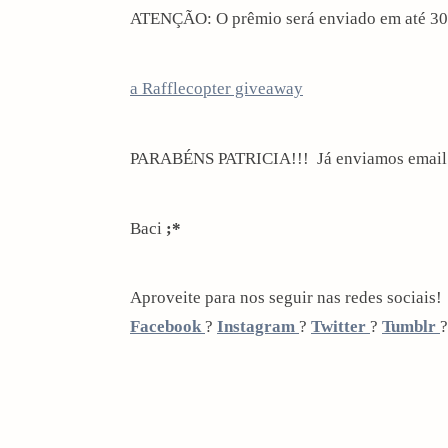
ATENÇÃO: O prêmio será enviado em até 30 d
a Rafflecopter giveaway
PARABÉNS PATRICIA!!! Já enviamos email p
Baci
;*
Aproveite para nos seguir nas redes sociais!
Facebook
?
Instagram
?
Twitter
?
Tumblr
arch
: