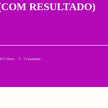
m (COM RESULTADO)
673 Views
3 Comments
Email