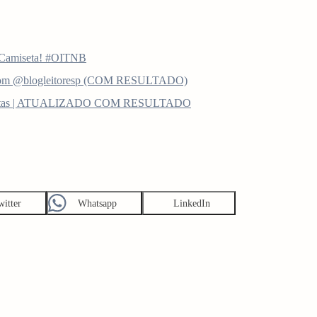
 Camiseta! #OITNB
é com @blogleitoresp (COM RESULTADO)
 Freitas | ATUALIZADO COM RESULTADO
witter
Whatsapp
LinkedIn