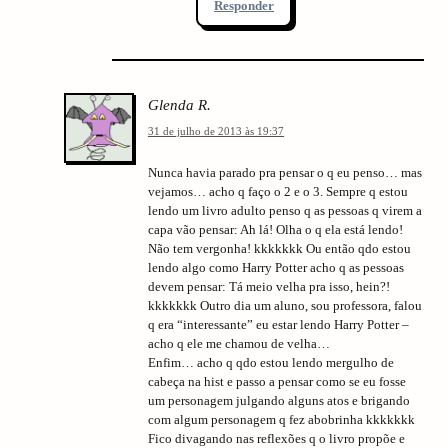
Responder
Glenda R.
31 de julho de 2013 às 19:37
Nunca havia parado pra pensar o q eu penso… mas
vejamos… acho q faço o 2 e o 3. Sempre q estou
lendo um livro adulto penso q as pessoas q virem a
capa vão pensar: Ah lá! Olha o q ela está lendo!
Não tem vergonha! kkkkkkk Ou então qdo estou
lendo algo como Harry Potter acho q as pessoas
devem pensar: Tá meio velha pra isso, hein?!
kkkkkkk Outro dia um aluno, sou professora, falou
q era “interessante” eu estar lendo Harry Potter –
acho q ele me chamou de velha…
Enfim… acho q qdo estou lendo mergulho de
cabeça na hist e passo a pensar como se eu fosse
um personagem julgando alguns atos e brigando
com algum personagem q fez abobrinha kkkkkkk
Fico divagando nas reflexões q o livro propõe e