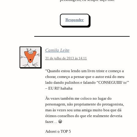
Responder
Camila Leite
31 de julho de 2013 às 14:11
“Quando estou lendo um livro triste e começo a
chorar, começo a pensar que o autor está do meu
lado dando pulinhos e falando “CONSEGUIIII \o/”
– EU RI! hahaha
Às vezes também me coloco no lugar do
personagem, não propriamente do protagonista,
arch
mas às vezes sou uma amiga muito boa que dá
:
ótimos conselhos do que ele realmente deveria
fazer… 😀
Adorei o TOP 5