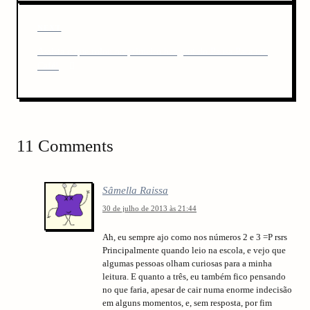
n
o
u
a
N
NEXT
s
v
e
P
Assista o que rolou no primeiro hangout do Pausa Para um
x
o
i
Café!
t
s
P
g
t
o
a
s
t
t
11 Comments
i
o
Sâmella Raissa
n
30 de julho de 2013 às 21:44
Ah, eu sempre ajo como nos números 2 e 3 =P rsrs
Principalmente quando leio na escola, e vejo que
algumas pessoas olham curiosas para a minha
leitura. E quanto a três, eu também fico pensando
no que faria, apesar de cair numa enorme indecisão
em alguns momentos, e, sem resposta, por fim