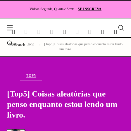
Skip
to
Vídeos Segunda, Quarta e Sexta.
SE INSCREVA
content
Seu
site
sobr
Lite
Home
→
Top5
→
[Top5] Coisas aleatórias que penso enquanto estou lendo
Search
e
um livro.
RP
TOP5
[Top5] Coisas aleatórias que
penso enquanto estou lendo um
livro.