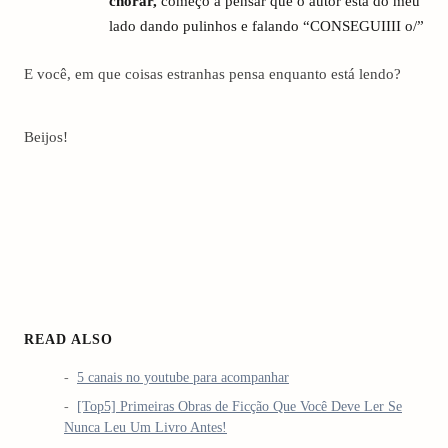
chorar,
começo a pensar que o autor está do meu
lado dando pulinhos e falando “CONSEGUIIII o/”
E você, em que coisas estranhas pensa enquanto está lendo?
Beijos!
READ ALSO
5 canais no youtube para acompanhar
[Top5] Primeiras Obras de Ficção Que Você Deve Ler Se
Nunca Leu Um Livro Antes!