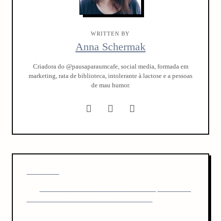
WRITTEN BY
Anna Schermak
Criadora do @pausaparaumcafe, social media, formada em
marketing, rata de biblioteca, intolerante à lactose e a pessoas
de mau humor.
P
P
PREVIOUS
o
r
Confirmada a HobbitCon 2013 - Evento que reúne fãs
s
e
de J.R.R. Tolkien será realizada em setembro
v
t
i