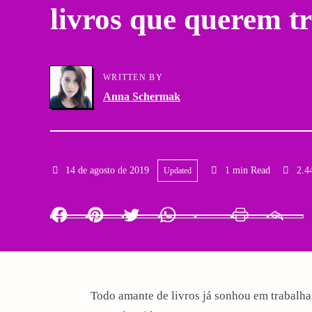
livros que querem t
a
g
r
a
y
WRITTEN BY
t
Anna Schermak
N
i
a
o
v
14 de agosto de 2019
1 min Read
2.4
Updated
n
i
Facebook
Pinterest
Twitter
Whatsapp
LinkedIn
Print
g
a
Todo amante de livros já sonhou em trabalha
t