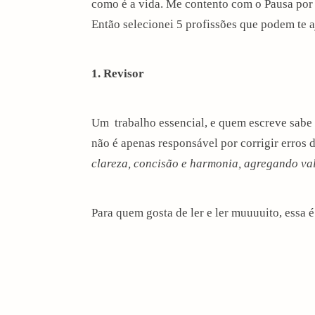
como é a vida. Me contento com o Pausa por 
i
Então selecionei 5 profissões que podem te a
o
1. Revisor
n
Um trabalho essencial, e quem escreve sabe a
não é apenas responsável por corrigir erros d
clareza, concisão e harmonia, agregando val
Para quem gosta de ler e ler muuuuito, essa 