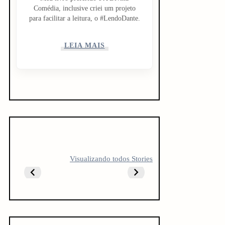
Comédia, inclusive criei um projeto
para facilitar a leitura, o #LendoDante.
LEIA MAIS
5 LIVROS PARA
5 LIVROS QUE
10 livro
Visualizando todos Stories
FICAR
TODO
antes do
OBCECADO
CREATOR
vestibul
DEVERIA LER