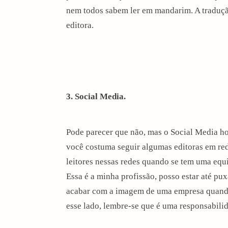
nem todos sabem ler em mandarim. A tradução
editora.
3. Social Media.
Pode parecer que não, mas o Social Media hoj
você costuma seguir algumas editoras em red
leitores nessas redes quando se tem uma equ
Essa é a minha profissão, posso estar até p
acabar com a imagem de uma empresa quando o
arch
:
esse lado, lembre-se que é uma responsabil