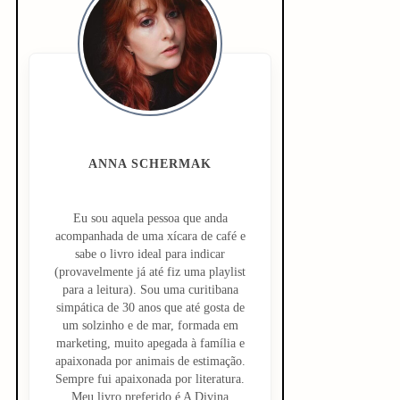
i
d
e
b
a
ANNA SCHERMAK
r
Eu sou aquela pessoa que anda
acompanhada de uma xícara de café e
sabe o livro ideal para indicar
(provavelmente já até fiz uma playlist
para a leitura). Sou uma curitibana
simpática de 30 anos que até gosta de
um solzinho e de mar, formada em
marketing, muito apegada à família e
apaixonada por animais de estimação.
Sempre fui apaixonada por literatura.
Meu livro preferido é A Divina