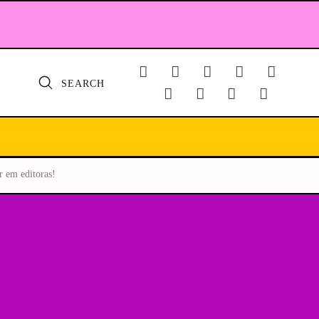
SEARCH
r em editoras!