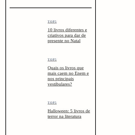
TOP5
10 livros diferentes e
criativos para dar de
presente no Natal
TOP5
Quais os livros que
mais caem no Enem e
nos principais
vestibulares?
TOP5
Halloween: 5 livros de
terror na literatura