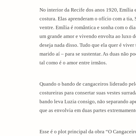
i
No interior da Recife dos anos 1920, Emília
costura. Elas aprenderam o ofício com a tia,
o
ventre. Emília é romântica e sonha com o di
n
um grande amor e vivendo envolta ao luxo de
deseja nada disso. Tudo que ela quer é viver 
marido aí – para se sustentar. As duas não 
tal como é o amor entre irmãos.
Quando o bando de cangaceiros liderado pel
costureiras para consertar suas vestes surra
bando leva Luzia consigo, não separando ap
que as envolvia em duas partes extremament
Esse é o plot principal da obra “O Cangaceiro