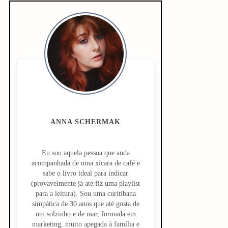
S
i
d
e
b
a
ANNA SCHERMAK
r
Eu sou aquela pessoa que anda
acompanhada de uma xícara de café e
sabe o livro ideal para indicar
(provavelmente já até fiz uma playlist
para a leitura). Sou uma curitibana
simpática de 30 anos que até gosta de
um solzinho e de mar, formada em
marketing, muito apegada à família e