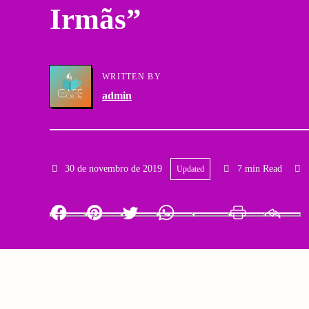
Irmãs”
a
g
r
a
y
WRITTEN BY
t
admin
N
i
a
o
v
30 de novembro de 2019
7 min Read
Updated
n
i
Facebook
Pinterest
Twitter
Whatsapp
LinkedIn
Print
g
a
t