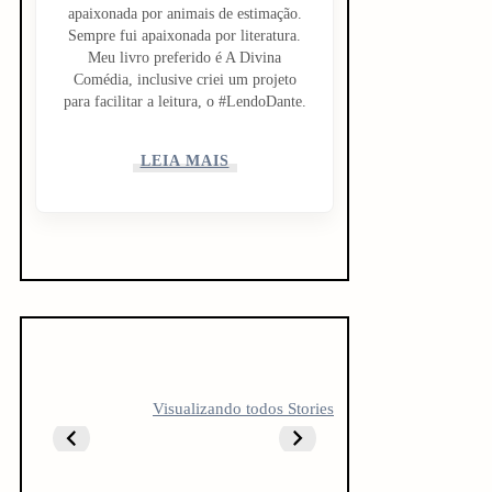
apaixonada por animais de estimação.
Sempre fui apaixonada por literatura.
Meu livro preferido é A Divina
Comédia, inclusive criei um projeto
para facilitar a leitura, o #LendoDante.
LEIA MAIS
5 LIVROS PARA
5 LIVROS QUE
10 livro
Visualizando todos Stories
FICAR
TODO
antes do
OBCECADO
CREATOR
vestibul
DEVERIA LER