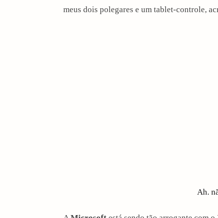
meus dois polegares e um tablet-controle, ac
Ah. nã
A
Microsoft
está sendo tão arrogante com o