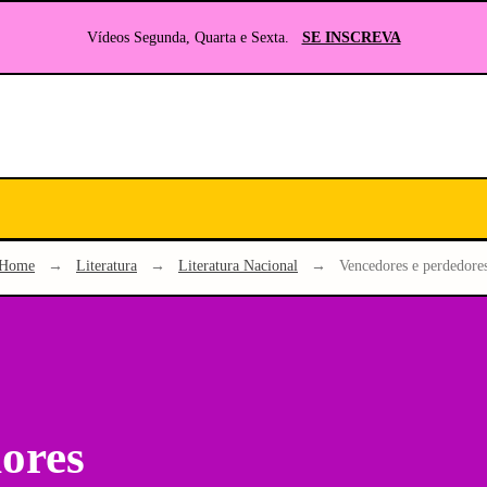
Vídeos Segunda, Quarta e Sexta.
SE INSCREVA
Seu
site
sobre
Literatura
e
Home
→
Literatura
→
Literatura Nacional
→
Vencedores e perdedore
RPG
ores