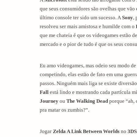
que seus consumidores são ovelhas que vão e
último console ter sido um sucesso. A
Sony
,
resolveu ser mais amistosa e humilde com o
que me chateia é que os videogames estão d
mercado e o pior de tudo é que os seus consu
Eu amo videogames, mas odeio seu modo de 
competindo, elas estão de fato em uma guer
passos. Ninguém mais liga se existe divers
Fall
está lindo e mostrando cada partícula m
Journey
ou
The Walking Dead
porque “ah, 
pra matar os zumbis?”.
arch
:
Jogar
Zelda A Link Between Worlds
no
3DS