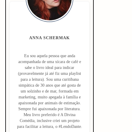
d
e
b
a
ANNA SCHERMAK
r
Eu sou aquela pessoa que anda
acompanhada de uma xícara de café e
sabe o livro ideal para indicar
(provavelmente já até fiz uma playlist
para a leitura). Sou uma curitibana
simpática de 30 anos que até gosta de
um solzinho e de mar, formada em
marketing, muito apegada à família e
apaixonada por animais de estimação.
Sempre fui apaixonada por literatura.
Meu livro preferido é A Divina
Comédia, inclusive criei um projeto
para facilitar a leitura, o #LendoDante.