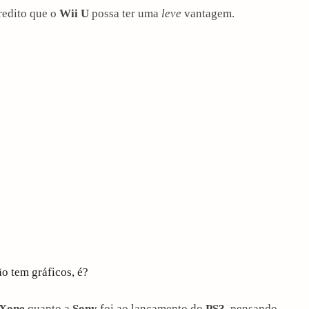
redito que o
Wii U
possa ter uma
leve
vantagem.
o tem gráficos, é?
Xone
quanto a
Sony
foi ao lançamento do
PS3
, pensando