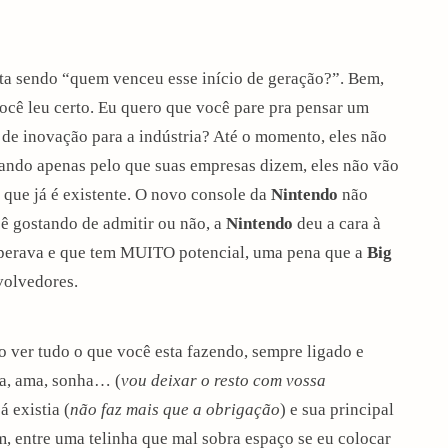
ta sendo “quem venceu esse início de geração?”. Bem,
você leu certo. Eu quero que você pare pra pensar um
de inovação para a indústria? Até o momento, eles não
gando apenas pelo que suas empresas dizem, eles não vão
 que já é existente. O novo console da
Nintendo
não
cê gostando de admitir ou não, a
Nintendo
deu a cara à
sperava e que tem MUITO potencial, uma pena que a
Big
volvedores.
co ver tudo o que você esta fazendo, sempre ligado e
ta, ama, sonha… (
vou deixar o resto com vossa
 existia (
não faz mais que a obrigação
) e sua principal
m, entre uma telinha que mal sobra espaço se eu colocar