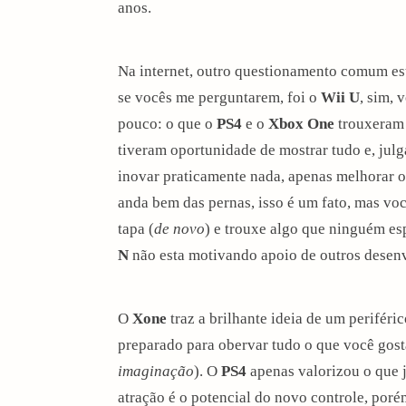
anos.
i
o
Na internet, outro questionamento comum es
se vocês me perguntarem, foi o
Wii U
, sim, 
n
pouco: o que o
PS4
e o
Xbox One
trouxeram 
tiveram oportunidade de mostrar tudo e, jul
inovar praticamente nada, apenas melhorar o
anda bem das pernas, isso é um fato, mas vo
tapa (
de novo
) e trouxe algo que ninguém e
N
não esta motivando apoio de outros desen
O
Xone
traz a brilhante ideia de um periféri
preparado para obervar tudo o que você gos
imaginação
). O
PS4
apenas valorizou o que já
atração é o potencial do novo controle, poré