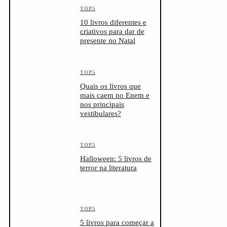
TOP5
10 livros diferentes e
criativos para dar de
presente no Natal
TOP5
Quais os livros que
mais caem no Enem e
nos principais
vestibulares?
TOP5
Halloween: 5 livros de
terror na literatura
TOP5
5 livros para começar a