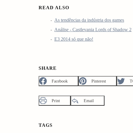
READ ALSO
As tendências da indústria dos games
Análise - Castlevania Lords of Shadow 2
E3 2014 só que não!
SHARE
Facebook
Pinterest
T
Print
Email
TAGS