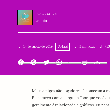
a
g
WRITTEN BY
r
a
admin
y
t
N
i
14 de agosto de 2019
3 min Read
753
Updated
a
o
v
n
Facebook
Pinterest
Twitter
Whatsapp
LinkedIn
Print
i
g
Meus amigos não jogadores já começam a me 
a
Eu começo com a pergunta “por que você que
t
geralmente é relacionada a gráficos. Eu pen