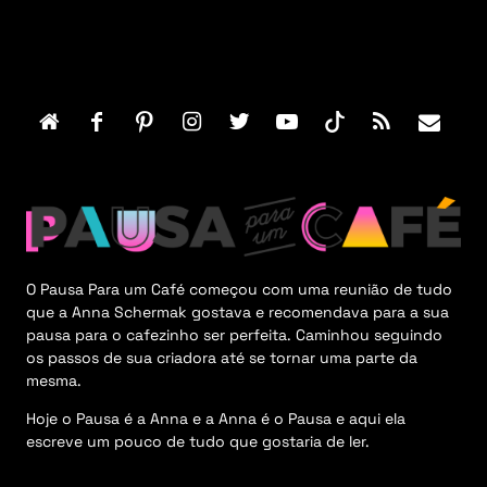
F
o
o
t
e
r
M
e
n
u
O Pausa Para um Café começou com uma reunião de tudo
que a Anna Schermak gostava e recomendava para a sua
pausa para o cafezinho ser perfeita. Caminhou seguindo
os passos de sua criadora até se tornar uma parte da
mesma.
Hoje o Pausa é a Anna e a Anna é o Pausa e aqui ela
escreve um pouco de tudo que gostaria de ler.