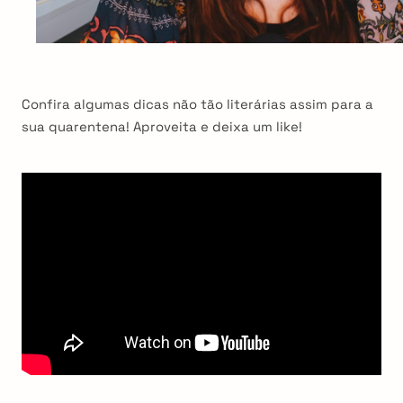
Confira algumas dicas não tão literárias assim para a
sua quarentena! Aproveita e deixa um like!