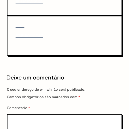
#LEIAEMCASA
v
t
i
n
o
u
a
N
NEXT
s
v
e
P
BBB BOOK TAG
x
o
i
t
s
P
g
t
o
a
s
t
t
Deixe um comentário
i
o
O seu endereço de e-mail não será publicado.
n
Campos obrigatórios são marcados com
*
Comentário
*