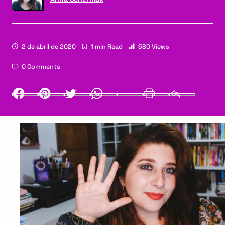
2 de abril de 2020
1 min Read
580 Views
0 Comments
Facebook
Pinterest
Twitter
Whatsapp
LinkedIn
Print
Email