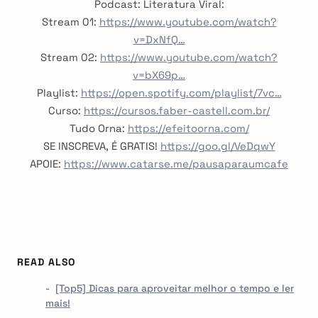
Podcast: Literatura Viral:
Stream 01:
https://www.youtube.com/watch?
v=DxNfQ…
Stream 02:
https://www.youtube.com/watch?
v=bX69p…
Playlist:
https://open.spotify.com/playlist/7vc…
Curso:
https://cursos.faber-castell.com.br/
Tudo Orna:
https://efeitoorna.com/
SE INSCREVA, É GRATIS!
https://goo.gl/VeDqwY
APOIE:
https://www.catarse.me/pausaparaumcafe
READ ALSO
[Top5] Dicas para aproveitar melhor o tempo e ler
mais!