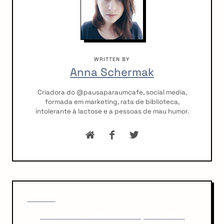
WRITTEN BY
Anna Schermak
Criadora do @pausaparaumcafe, social media,
formada em marketing, rata de biblioteca,
intolerante à lactose e a pessoas de mau humor.
P
P
o
PREVIOUS
r
5 LIVROS LEVES PARA LER NA QUARENTENA |
s
e