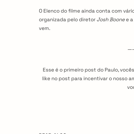
O Elenco do filme ainda conta com vári
organizada pelo diretor
Josh Boone
e a
vem.
—
Esse é o primeiro post do Paulo, você
like no post para incentivar o nosso 
vo
arch
r: