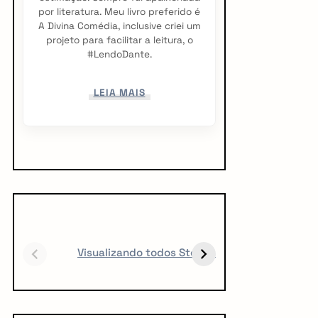
por literatura. Meu livro preferido é
A Divina Comédia, inclusive criei um
projeto para facilitar a leitura, o
#LendoDante.
LEIA MAIS
5 LIVROS PARA
5 LIVROS QUE
1
FICAR OBCECADO
TODO CREATOR
a
Visualizando todos Stories
DEVERIA LER
v