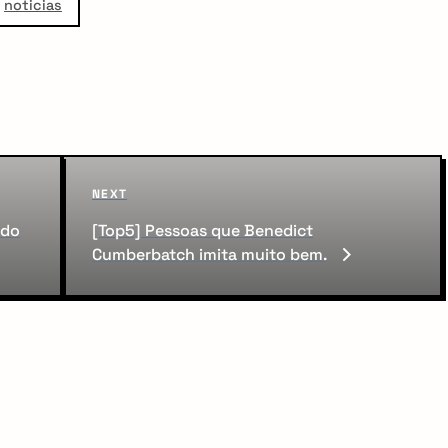
noticias
Next
NEXT
Post
ado
[Top5] Pessoas que Benedict
Cumberbatch imita muito bem.