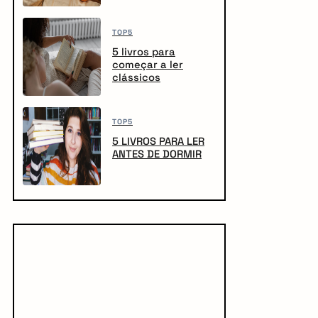
TOP5
5 livros para
começar a ler
clássicos
TOP5
5 LIVROS PARA LER
ANTES DE DORMIR