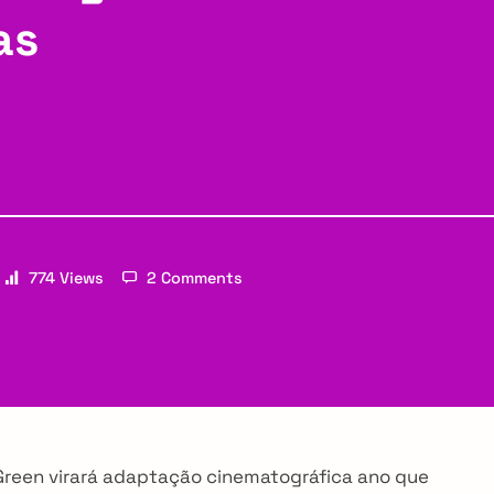
as
774 Views
2 Comments
Email
n Green virará adaptação cinematográfica ano que