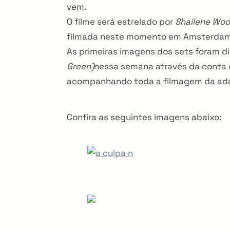
vem.
i
O filme será estrelado por
Shailene Woo
filmada neste momento em Amsterdam
o
As primeiras imagens dos sets foram div
n
Green)
nessa semana através da conta o
acompanhando toda a filmagem da ada
Confira as seguintes imagens abaixo: