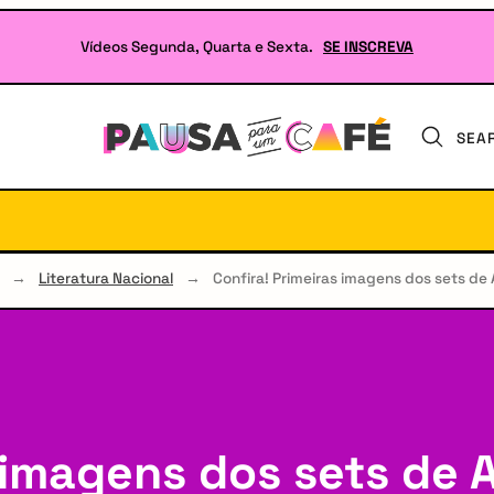
Vídeos Segunda, Quarta e Sexta.
SE INSCREVA
SEA
Seu
site
sobre
Literatura
e
RPG
→
Literatura Nacional
→
Confira! Primeiras imagens dos sets de 
 imagens dos sets de 