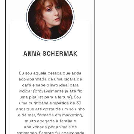
i
d
e
b
ANNA SCHERMAK
a
r
Eu sou aquela pessoa que anda
acompanhada de uma xícara de
café e sabe o livro ideal para
indicar (provavelmente já até fiz
uma playlist para a leitura). Sou
uma curitibana simpática de 30
anos que até gosta de um solzinho
e de mar, formada em marketing,
muito apegada à família e
apaixonada por animais de
estimação. Sempre fui apaixonada