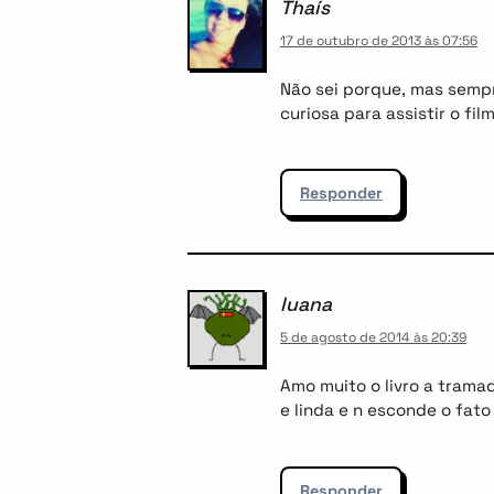
Thaís
i
17 de outubro de 2013 às 07:56
g
Não sei porque, mas semp
curiosa para assistir o fil
a
t
Responder
i
o
luana
n
5 de agosto de 2014 às 20:39
Amo muito o livro a tramad
e linda e n esconde o fat
Responder