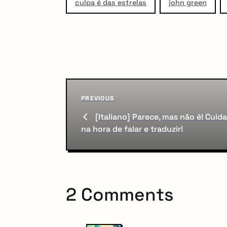
culpa é das estrelas
john green
P
Previous
PREVIOUS
o
Post
[Italiano] Parece, mas não é! Cuid
s
na hora de falar e traduzir!
t
n
2 Comments
a
v