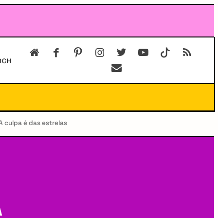
RCH
A culpa é das estrelas
A