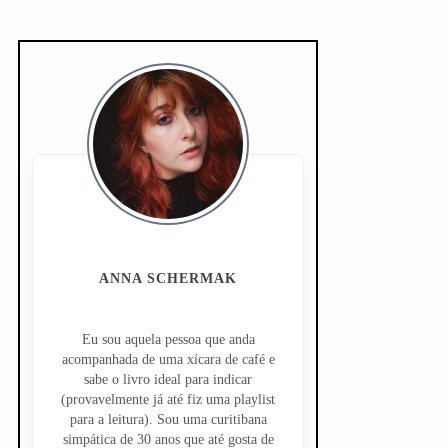
S
i
d
e
b
a
ANNA SCHERMAK
r
Eu sou aquela pessoa que anda
acompanhada de uma xícara de café e
sabe o livro ideal para indicar
(provavelmente já até fiz uma playlist
para a leitura). Sou uma curitibana
simpática de 30 anos que até gosta de