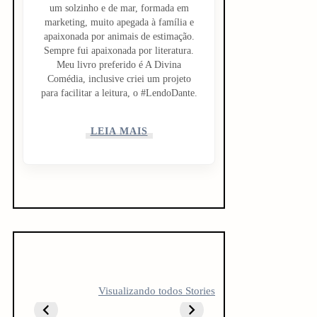
um solzinho e de mar, formada em
marketing, muito apegada à família e
apaixonada por animais de estimação.
Sempre fui apaixonada por literatura.
Meu livro preferido é A Divina
Comédia, inclusive criei um projeto
para facilitar a leitura, o #LendoDante.
LEIA MAIS
5 LIVROS PARA
5 LIVROS QUE
10 livro
Visualizando todos Stories
FICAR
TODO
antes do
OBCECADO
CREATOR
vestibul