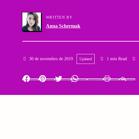
a
g
WRITTEN BY
r
a
Anna Schermak
y
t
N
i
30 de novembro de 2019
1 min Read
Updated
a
o
v
n
Facebook
Pinterest
Twitter
Whatsapp
LinkedIn
Print
i
g
a
t