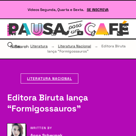
Skip
to
Vídeos Segunda, Quarta e Sexta.
SE INSCREVA
content
Se
site
sob
Lit
Home
Search
→
Literatura
→
Literatura Nacional
→
Editora Biruta
e
lança “Formigossauros”
RP
LITERATURA NACIONAL
Editora Biruta lança
“Formigossauros”
WRITTEN BY
Anna Schermak