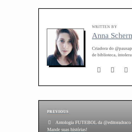
WRITTEN BY
Anna Scher
Criadora do @pausapa
de biblioteca, intole
P
Previous
PREVIOUS
o
Post
Antologia FUTEBOL da @editoradraco 
Mande suas histórias!