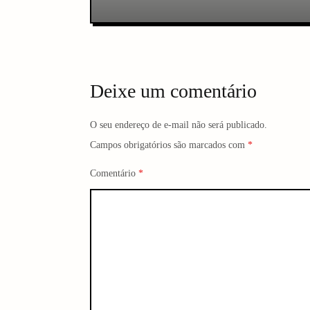
s
t
n
Deixe um comentário
a
v
O seu endereço de e-mail não será publicado.
Campos obrigatórios são marcados com
*
i
Comentário
*
g
a
t
i