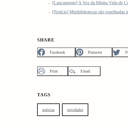
[Lançamento] A Vez da Minha Vida de C
[Notícia] Minibibliotecas são espelhadas pe
SHARE
Facebook
Pinterest
T
Print
Email
TAGS
noticias
novidades