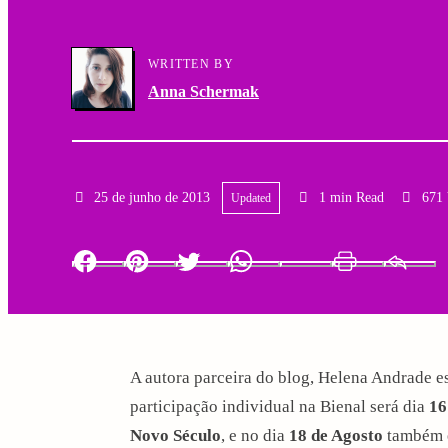
a
g
WRITTEN BY
r
a
Anna Schermak
y
t
N
i
25 de junho de 2013
1 min Read
671
Updated
a
o
v
n
Facebook
Pinterest
Twitter
Whatsapp
LinkedIn
Print
i
g
A autora parceira do blog, Helena Andrade e
a
participação individual na Bienal será dia
16
t
Novo Século
, e no dia
18 de Agosto
também 