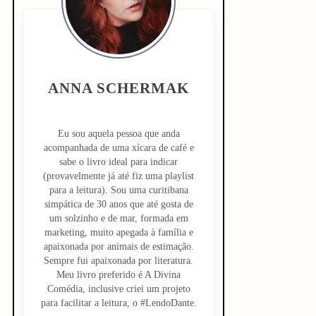
d
e
b
ANNA SCHERMAK
a
r
Eu sou aquela pessoa que anda
acompanhada de uma xícara de café e
sabe o livro ideal para indicar
(provavelmente já até fiz uma playlist
para a leitura). Sou uma curitibana
simpática de 30 anos que até gosta de
um solzinho e de mar, formada em
marketing, muito apegada à família e
apaixonada por animais de estimação.
Sempre fui apaixonada por literatura.
Meu livro preferido é A Divina
Comédia, inclusive criei um projeto
para facilitar a leitura, o #LendoDante.