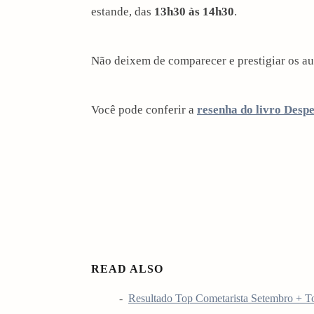
estande, das
13h30 às 14h30
.
i
o
Não deixem de comparecer e prestigiar os au
n
Você pode conferir a
resenha do livro Desp
READ ALSO
Resultado Top Cometarista Setembro + T