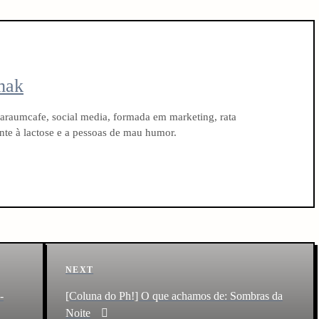
mak
raumcafe, social media, formada em marketing, rata
rante à lactose e a pessoas de mau humor.
Next
NEXT
Post
-
[Coluna do Ph!] O que achamos de: Sombras da
Noite