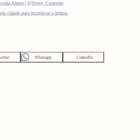
ecelia Ahern | @Novo_Conceito
la cidade para incentivar a leitura.
witter
Whatsapp
LinkedIn