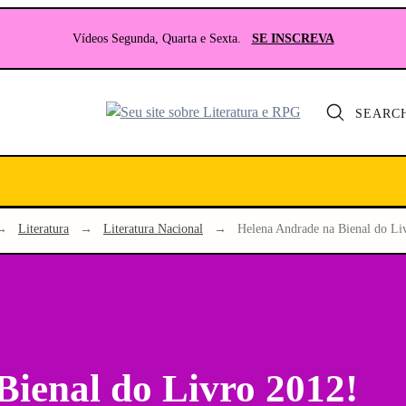
Vídeos Segunda, Quarta e Sexta.
SE INSCREVA
SEARC
Seu
site
sobre
Literatura
e
→
Literatura
→
Literatura Nacional
→
Helena Andrade na Bienal do Li
RPG
ienal do Livro 2012!